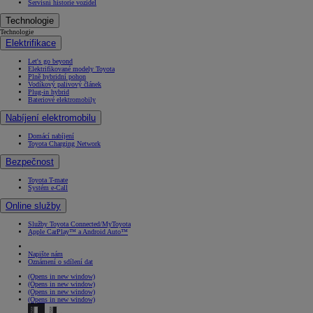
Servisní historie vozidel
Technologie
Technologie
Elektrifikace
Let's go beyond
Elektrifikované modely Toyota
Plně hybridní pohon
Vodíkový palivový článek
Plug-in hybrid
Bateriové elektromobily
Nabíjení elektromobilu
Domácí nabíjení
Toyota Charging Network
Bezpečnost
Toyota T-mate
Systém e-Call
Online služby
Služby Toyota Connected/MyToyota
Apple CarPlay™ a Android Auto™
Napište nám
Oznámení o sdílení dat
(Opens in new window)
(Opens in new window)
(Opens in new window)
(Opens in new window)