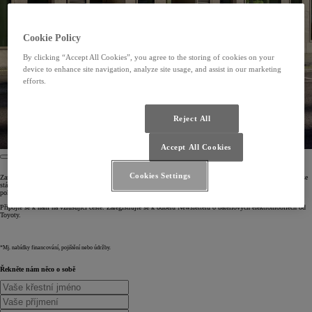
Cookie Policy
By clicking “Accept All Cookies”, you agree to the storing of cookies on your
device to enhance site navigation, analyze site usage, and assist in our marketing
efforts.
Reject All
Accept All Cookies
Cookies Settings
Zaregistrováním získáte přístup k exkluzivnímu obsahu včetně aktuálních novinek a nabídek* v souvislosti se
stále pestřejší nabídkou bateriových elektromobilů. Seznamte se detailněji s naší technologií elektrického
pohonu a dostávejte užitečné rady a pokyny pro přechod k čistě elektrickému životnímu stylu.
Připojte se k nám na vzrušující cestě. Zaregistrujte se k odběru Newsletteru o bateriových elektromobilech od
Toyoty.
*Mj. nabídky financování, pojištění nebo údržby.
Řekněte nám něco o sobě