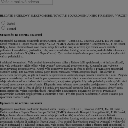
HLEDÁTE BATERIOVÝ ELEKTROMOBIL TOYOTA K SOUKROMÉMU NEBO FIREMNÍMU VYUŽITÍ?
Osobní
Firemní
Upozornění na ochranu soukromí
Upozornění na ochranu soukromí: Toyota Central Europe – Czech s.r.o., Bavorská 2662/1, 155 00 Praha 5,
Česká republika a Toyota Motor Europe NV/SA (“TME”), Avenue du Bourget / Bourgetlaan 60, 1140 Brusel,
Belgie, budou shromažďovat vaše osobní údaje (viz odkaz níže) za účelem vyřizování vašich žádostí o
přihlášení k newsletteru, předváděcí jízdu, cenovou nabídku, katalog, schůzku nebo jakékoli další informace o
produktech, službách či aplikacích Toyota/Lexus). Tyto osobní údaje budeme používat výhradně k vyřizování
vašich požadavků a...
k následné komunikaci. Vaše osobní údaje nebudeme sdílet s žádnou další společností, s výjimkou případů,
kdy vaše požadavky může vyřídit vámi vybraný autorizovaný prodejce/servis. Klepnutím sem vyberete
autorizovaného prodejce/servis. Kromě výše uvedených pravidel je třeba si přečíst i Pravidla pro zpracování
osobních údajů, kde naleznete obecný popis forem zpracování vašich osobních údajů. Přihlášením k
newsletteru potvrzujete, že jste si Pravidla se zpracováním osobních údajů přečetli a souhlasíte s nimi. Přejděte
prosím na následující odkaz Pravidla pro zpracování osobních údajů. k následné komunikaci. Vaše osobní
údaje nebudeme sdílet s žádnou další společností, s výjimkou případů, kdy vaše požadavky může vyřídit vámi
vybraný autorizovaný prodejce/servis. Klepnutím sem vyberete autorizovaného prodejce/servis. Kromě výše
uvedených pravidel je třeba si přečíst i Pravidla pro zpracování osobních údajů, kde naleznete obecný popis
forem zpracování vašich osobních údajů. Přihlášením k newsletteru potvrzujete, že jste si Pravidla se
zpracováním osobních údajů přečetli a souhlasíte s nimi. Přejděte prosím na následující odkaz Pravidla pro
zpracování osobních údajů.
Upozornění na ochranu soukromí
Upozornění na ochranu soukromí: Toyota Central Europe – Czech s.r.o., Bavorská 2662/1, 155 00 Praha 5,
Česká republika a Toyota Motor Europe NV/SA (“TME”), Avenue du Bourget / Bourgetlaan 60, 1140 Brusel,
Belgie, budou shromažďovat vaše osobní údaje (viz odkaz níže) za účelem vyřizování vašich žádostí o
přihlášení k newsletteru, předváděcí jízdu, cenovou nabídku, katalog, schůzku nebo jakékoli další informace o
produktech, službách či aplikacích Toyota/Lexus). Tyto osobní údaje budeme používat výhradně k vyřizování
vašich požadavků a k následné komunikaci. Vaše osobní údaje nebudeme sdílet s žádnou další společností, s
výjimkou případů, kdy vaše požadavky může vyřídit vámi vybraný autorizovaný prodejce/servis. Klepnutím