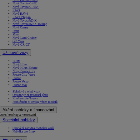
Nová Toyota C-HR
Nová Toyota C-HR+
RAV4
Nová RAV4
RAV4 Plug-in
Nová Toyota bZ4X
Nová Toyota bZ4X Touring
Nová Camry
Prius
Mirai
Nový Land Cruiser
GR Yaris
Nový GR GT
Užitkové vozy
Hilux
Nový Hilux
Nový Hilux Elektro
Nový Proace City
Proace City Verso
Proace
Proace Verso
Proace Max
Skladové a ojeté vozy
Objednejte si testovací jízdu
Konfigurujte Toyotu
Prohlédněte si ceníky všech modelů
Akční nabídky a financování
Akční nabídky a financování
Speciální nabídky
Speciální nabídka osobních vozů
Nabídka pro firmy
Financování