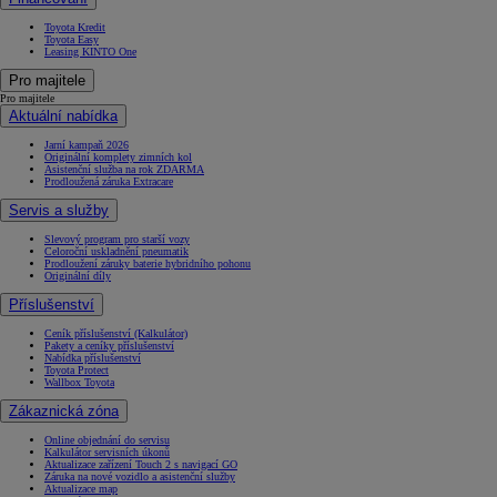
Toyota Kredit
Toyota Easy
Leasing KINTO One
Pro majitele
Pro majitele
Aktuální nabídka
Jarní kampaň 2026
Originální komplety zimních kol
Asistenční služba na rok ZDARMA
Prodloužená záruka Extracare
Servis a služby
Slevový program pro starší vozy
Celoroční uskladnění pneumatik
Prodloužení záruky baterie hybridního pohonu
Originální díly
Příslušenství
Ceník příslušenství (Kalkulátor)
Pakety a ceníky příslušenství
Nabídka příslušenství
Toyota Protect
Wallbox Toyota
Zákaznická zóna
Online objednání do servisu
Kalkulátor servisních úkonů
Aktualizace zařízení Touch 2 s navigací GO
Záruka na nové vozidlo a asistenční služby
Aktualizace map