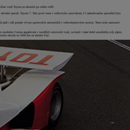
 účast vozů Toyota na okruzích po celém světě.
í závodní speciál: Toyotu 7. Tato první verze s vidlicovým osmiválcem 3 l zabudovaným uprostřed byla
čímž padl i náš projekt vývoje sportovních automobilů s velkoobjemovými motory. Tento krok zarmoutil
ým modelem Corona angažovala v soutěžích cestovních vozů, na které v dané době soustředila svůj zájem.
lostním závodu na 1000 km na okruhu Fuji.