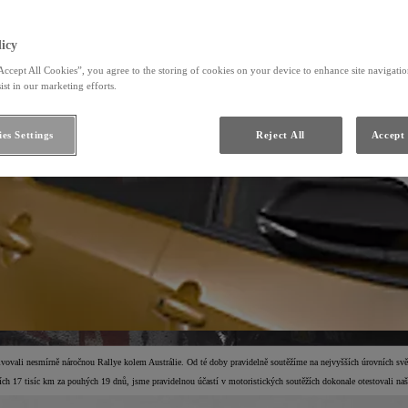
icy
Accept All Cookies”, you agree to the storing of cookies on your device to enhance site navigation
ist in our marketing efforts.
es Settings
Reject All
Accept 
vovali nesmírně náročnou Rallye kolem Austrálie. Od té doby pravidelně soutěžíme na nejvyšších úrovních svě
h 17 tisíc km za pouhých 19 dnů, jsme pravidelnou účastí v motoristických soutěžích dokonale otestovali naš