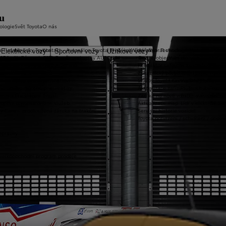
tu
ologie
Svět Toyota
O nás
a T-mate
Novinky Toyota
Kontakt - Autosalon Toyota Brno - ul. Vídeňská
Zákaznická zóna
Vybrat vhodné financování
Technologie pohonu
Motorsport
Elektrické vozy
Sportovní vozy
Užitkové vozy
2026
y Toyota Connected/MyToyota
Kariéra
C&K, a.s. člen skupiny AUTO UH
Online objednání do servisu
Vybrat vhodné financov
Let's go beyond
TOYOT
plety zimních kol
 CarPlay™ a Android Auto™
Výtvarná soutěž Auto Snů
Kalkulátor servisních úkonů
Toyota Kredit
Elektrifikované mo
Mistrov
užba na rok ZDARMA
m e-Call
Lovci Kilometrů
Zákaznický portál Moje Toyota
Toyota Easy
Plně hybridní poh
TOYOT
ruka Extracare
ce u Toyoty
Olympijské partnerství
Služby Toyota Connected/MyToyota
Leasing KINTO One
Vodíkový palivový 
Toyot
né údaje – emise, pneumatiky
Team Toyota
Aktualizace zařízení Touch 2 s navi
Plug-in hybrid
Toyota
m pro starší vozy
metodika měření emisí
Záruka na nové vozidlo a asistenční
Bateriové elektrom
Histor
adnění pneumatik
ní dosutpnosti online služeb
Aktualizace map
Lídr v elektrifiko
GR Spo
y Care – prodloužená záruka na trakční
Servisní historie vozidel
Toyota potvrzení / schválení / dopln
opravny
 velkoobchodní program prodeje