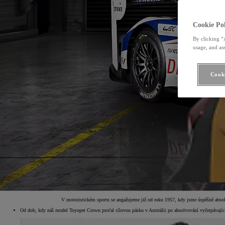
Cookie Pol
By clicking “
usage, and ass
Cooki
V motoristickém sportu se angažujeme již od roku 1957, kdy jsme úspěšně absol
Od dob, kdy náš model Toyopet Crown proťal cílovou pásku v Austrálii po absolvování vyčerpávajícíc