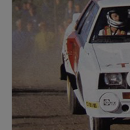
Od
549 000 Kč
s DPH
vč. zvýhodnění
75 000 Kč
Corolla Hatchback
HYBRID