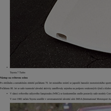
Toyota 7 Turbo
Nástup na světovou scénu
Po obtížném a nestabilním období počátkem 70. let minulého století se japonští fanoušci motoristického spor
Počátkem 80. let se naše tuzemské závodní aktivity zaměřovaly zejména na podporu soukromých týmů a klubovýc
V rámci světového rallyového šampionátu (WRC) se konkurentům směle postavily naše modely Corolla a
V roce 1982 začala Toyota soutěžit v severoamerické závodní sérii IMSA (International Motorsport A