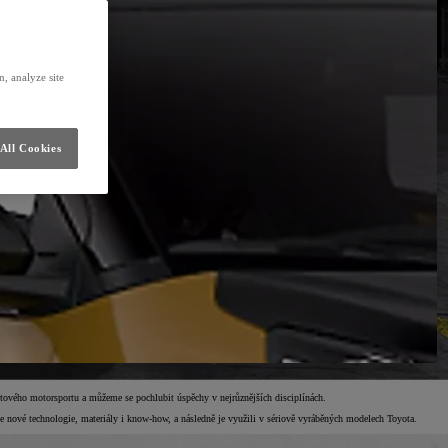
jí
Př
k 
, analyze site
no
All Cookies
tového motorsportu a můžeme se pochlubit úspěchy v nejrůznějších disciplínách.
e nové technologie, materiály i know-how, a následně je využili v sériově vyráběných modelech Toyota.