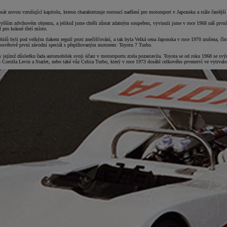
t novou vzrušující kapitolu, kterou charakterizuje rostoucí nadšení pro motorsport v Japonsku a stále častější
 vyšším zdvihovém objemu, a jelikož jsme chtěli zůstat zdatným soupeřem, vyvinuli jsme v roce 1968 náš prvn
pro krásné třetí místo.
obilů byli pod velkým tlakem regulí proti znečišťování, a tak byla Velká cena Japonska v roce 1970 zrušena, 
celosvětově první závodní speciál s přeplňovaným motorem: Toyotu 7 Turbo.
v jejímž důsledku řada automobilek svoji účast v motorsportu zcela pozastavila. Toyota se od roku 1968 se sv
Corolla Levin a Starlet, nebo také vůz Celica Turbo, který v roce 1973 dosáhl celkového prvenství ve vytrva