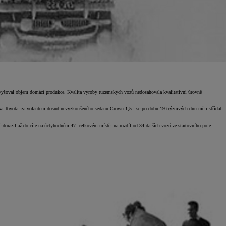
evyšoval objem domácí produkce. Kvalita výroby tuzemských vozů nedosahovala kvalitativní úrovně
ilka Toyota; za volantem dosud nevyzkoušeného sedanu Crown 1,5 l se po dobu 19 trýznivých dnů měli střídat
orazil až do cíle na úctyhodném 47. celkovém místě, na rozdíl od 34 dalších vozů ze startovního pole