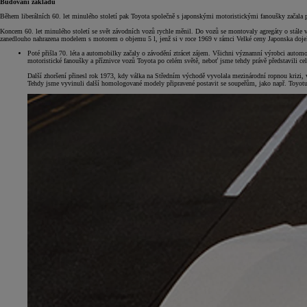
Budování základů
Během liberálních 60. let minulého století pak Toyota společně s japonskými motoristickými fanoušky začala psá
Koncem 60. let minulého století se svět závodních vozů rychle měnil. Do vozů se montovaly agregáty o stále
zanedlouho nahrazena modelem s motorem o objemu 5 l, jenž si v roce 1969 v rámci Velké ceny Japonska dojel 
Poté přišla 70. léta a automobilky začaly o závodění ztrácet zájem. Všichni významní výrobci autom
motoristické fanoušky a příznivce vozů Toyota po celém světě, neboť jsme tehdy právě představili 
Další zhoršení přinesl rok 1973, kdy válka na Středním východě vyvolala mezinárodní ropnou krizi, 
Tehdy jsme vyvinuli další homologované modely připravené postavit se soupeřům, jako např. Toyotu 