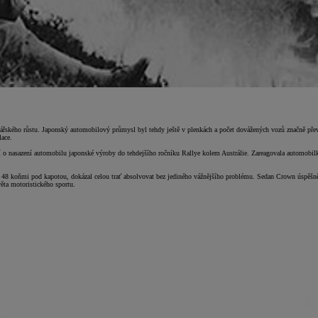
dářského růstu. Japonský automobilový průmysl byl tehdy ještě v plenkách a počet dovážených vozů značně př
lace.
ostí o nasazení automobilu japonské výroby do tehdejšího ročníku Rallye kolem Austrálie. Zareagovala automob
8 koňmi pod kapotou, dokázal celou trať absolvovat bez jediného vážnějšího problému. Sedan Crown úspěšně d
ěta motoristického sportu.