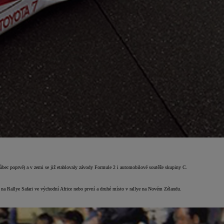
ůbec poprvé) a v zemi se již etablovaly závody Formule 2 i automobilové soutěže skupiny C.
 na Rallye Safari ve východní Africe nebo první a druhé místo v rallye na Novém Zélandu.