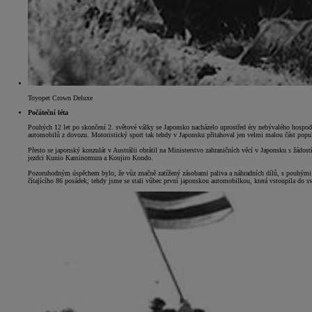
Toyopet Crown Deluxe
Počáteční léta
Pouhých 12 let po skončení 2. světové války se Japonsko nacházelo uprostřed éry nebývalého hospo
automobilů z dovozu. Motoristický sport tak tehdy v Japonsku přitahoval jen velmi malou část popu
Přesto se japonský konzulát v Austrálii obrátil na Ministerstvo zahraničních věcí v Japonsku s žád
jezdci Kunio Kaminomura a Koujiro Kondo.
Pozoruhodným úspěchem bylo, že vůz značně zatížený zásobami paliva a náhradních dílů, s pouhými 4
čítajícího 86 posádek; tehdy jsme se stali vůbec první japonskou automobilkou, která vstoupila do sv
Od
399 000 Kč
s DPH
vč. zvýhodnění
20 000 Kč
a bonusu za výkup
50 000 Kč
Yaris Cross
HYBRID