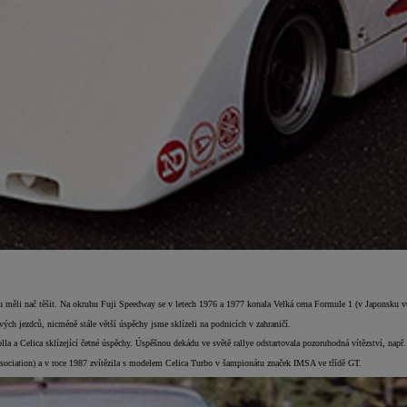
tu měli nač těšit. Na okruhu Fuji Speedway se v letech 1976 a 1977 konala Velká cena Formule 1 (v Japonsku v
h jezdců, nicméně stále větší úspěchy jsme sklízeli na podnicích v zahraničí.
 Celica sklízející četné úspěchy. Úspěšnou dekádu ve světě rallye odstartovala pozoruhodná vítězství, např.
ssociation) a v roce 1987 zvítězila s modelem Celica Turbo v šampionátu značek IMSA ve třídě GT.