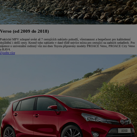
Verso (od 2009 do 2018)
Praktické MPV schopné uvézt až 7 cestujících nabízelo pohodlí, všestrannost a bezpečnost pro každodenní
dojíždění i delší cesty. Kromě toho nabízelo v dané třídě nejvíce místa pro cestující na zadních sedadlech. Pro
zájemce o univerzální rodinný vůz má dnes Toyota připraveny modely PROACE Verso, PROACE City Verso
a RAV4.
Zjistěte více