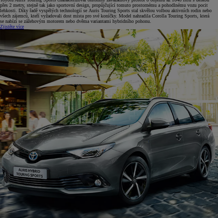
přes 2 metry, stejně tak jako sportovní design, propůjčující tomuto prostornému a pohodlnému vozu pocit
lehkosti. Díky řadě vyspělých technologií se Auris Touring Sports stal skvělou volbou aktivních rodin nebo
všech zájemců, kteří vyžadovali dost místa pro své koníčky. Model nahradila Corolla Touring Sports, která
se nabízí se zážehovým motorem nebo dvěma variantami hybridního pohonu.
Zjistěte více