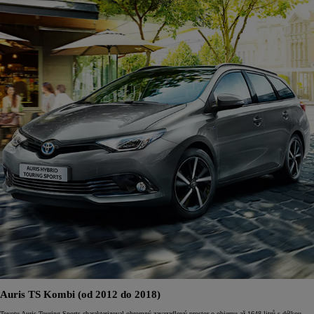
Auris TS Kombi (od 2012 do 2018)
Toyotu Auris Touring Sports charakterizoval ohromný zavazadlový prostor o objemu až 1648 litrů s délkou