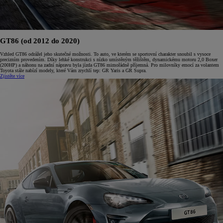
GT86 (od 2012 do 2020)
Vzhled GT86 odrážel jeho skutečné možnosti. To auto, ve kterém se sportovní charakter snoubil s vysoce
precizním provedením. Díky lehké konstrukci s nízko umístěným těžištěm, dynamickému motoru 2,0 Boxer
(200HP) a náhonu na zadní nápravu byla jízda GT86 mimořádně příjemná. Pro milovníky emocí za volantem
Toyota stále nabízí modely, které Vám zrychlí tep: GR Yaris a GR Supra.
Zjistěte více