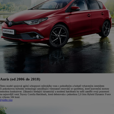
Auris (od 2006 do 2018)
Tento model spojoval agilní schopnosti městského vozu s pohodlným a bohatě vybaveným interiérem
či pokrokovou hybridní technologií umožňující všestranné cestování se spotřebou, které konvenční motory
nemohou konkurovat. Zákazníci hledající dynamický a moderní hatchback by měli zaměřit svoji pozornost
na nejnovější verzi Toyoty Corolla Hatchback, která debutovala s jednotkou 2,0 litru Hybrid Dynamic Force
o výkonu 184 koní.
Zjistěte více