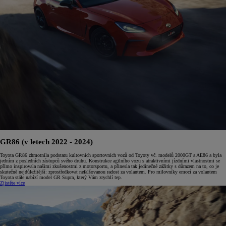
GR86 (v letech 2022 - 2024)
Toyota GR86 zhmotnila podstatu kultovních sportovních vozů od Toyoty vč. modelů 2000GT a AE86 a byla
jedním z posledních zástupců svého druhu. Konstrukce agilního vozu s atraktivními jízdními vlastnostmi se
přímo inspirovala našimi zkušenostmi z motorsportu, a přinesla tak jedinečné zážitky s důrazem na to, co je
skutečně nejdůležitější: zprostředkovat nefalšovanou radost za volantem. Pro milovníky emocí za volantem
Toyota stále nabízí model GR Supra, který Vám zrychlí tep.
Zjistěte více