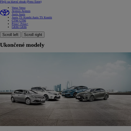
Přejít na hlavní obsah
(Press Enter)
Verso
Verso
Avensis
Avensis
Auris
Auris
Auris TS Kombi
Auris TS Kombi
GT86
GT86
Prius+
Prius+
GR86
GR86
Scroll left
Scroll right
Ukončené modely