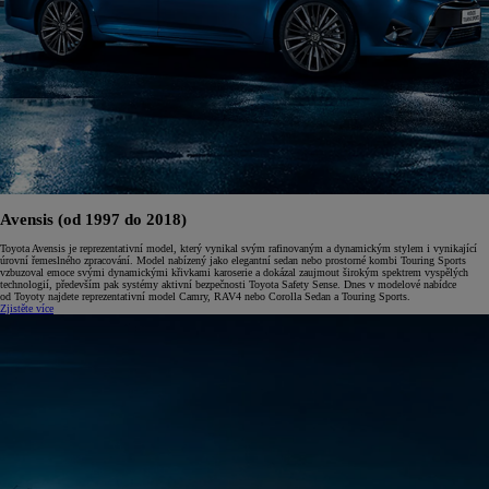
Avensis (od 1997 do 2018)
Toyota Avensis je reprezentativní model, který vynikal svým rafinovaným a dynamickým stylem i vynikající
úrovní řemeslného zpracování. Model nabízený jako elegantní sedan nebo prostorné kombi Touring Sports
vzbuzoval emoce svými dynamickými křivkami karoserie a dokázal zaujmout širokým spektrem vyspělých
technologií, především pak systémy aktivní bezpečnosti Toyota Safety Sense. Dnes v modelové nabídce
od Toyoty najdete reprezentativní model Camry, RAV4 nebo Corolla Sedan a Touring Sports.
Zjistěte více