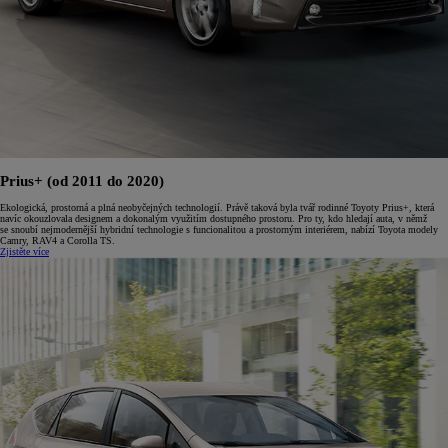
Prius+ (od 2011 do 2020)
Ekologická, prostorná a plná neobyčejných technologií. Právě taková byla tvář rodinné Toyoty Prius+, která
navíc okouzlovala designem a dokonalým využitím dostupného prostoru. Pro ty, kdo hledají auta, v němž
se snoubí nejmodernější hybridní technologie s funcionalitou a prostorným interiérem, nabízí Toyota modely
Camry, RAV4 a Corolla TS.
Zjistěte více