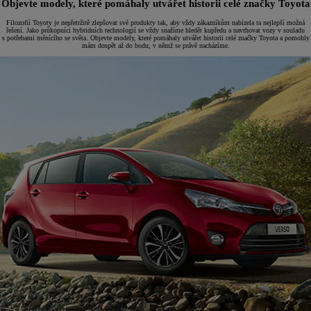
Objevte modely, které pomáhaly utvářet historii celé značky Toyota
Filozofií Toyoty je nepřetržitě zlepšovat své produkty tak, aby vždy zákazníkům nabízela ta nejlepší možná
řešení. Jako průkopníci hybridních technologií se vždy snažíme hledět kupředu a navrhovat vozy v souladu
s potřebami měnícího se světa. Objevte modely, které pomáhaly utvářet historii celé značky Toyota a pomohly
mám dospět až do bodu, v němž se právě nacházíme.