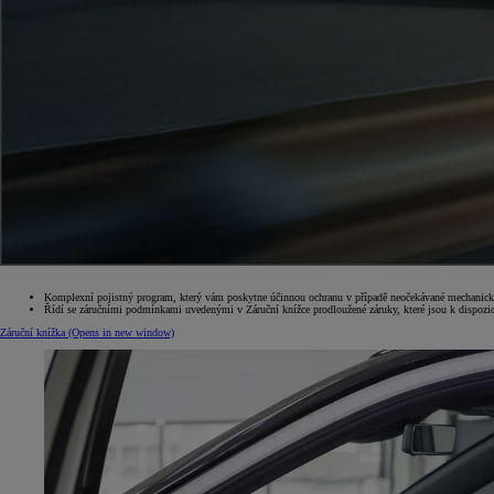
Komplexní pojistný program, který vám poskytne účinnou ochranu v případě neočekávané mechanické
Řídí se záručními podmínkami uvedenými v Záruční knížce prodloužené záruky, které jsou k dispozici
Záruční knížka
(Opens in new window)
Od
399 000 Kč
s DPH
vč. zvýhodnění
20 000 Kč
a bonusu za výkup
50 000 Kč
Yaris Cross
HYBRID