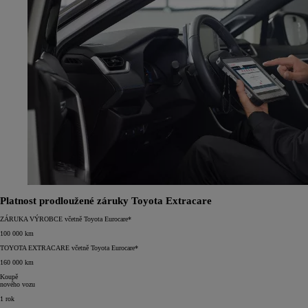
Platnost prodloužené záruky Toyota Extracare
ZÁRUKA VÝROBCE
včetně Toyota Eurocare*
100 000 km
TOYOTA EXTRACARE
včetně Toyota Eurocare*
160 000 km
Koupě
nového vozu
1 rok