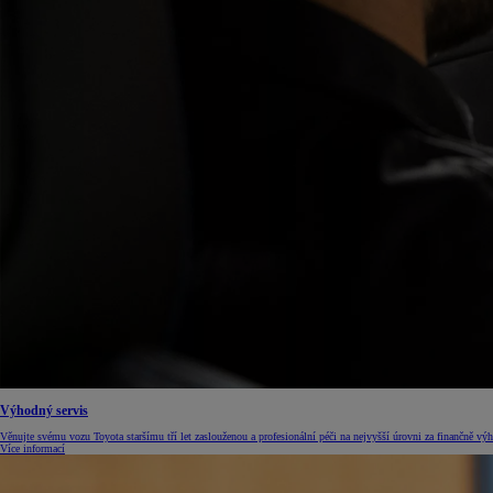
Od
549 000 Kč
s DPH
vč. zvýhodnění
75 000 Kč
Corolla Hatchback
HYBRID
Výhodný servis
Věnujte svému vozu Toyota staršímu tří let zaslouženou a profesionální péči na nejvyšší úrovni za finančně 
Více informací