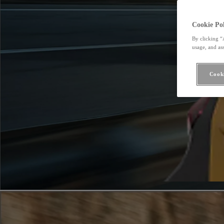
Cookie Pol
By clicking “
usage, and ass
Cooki