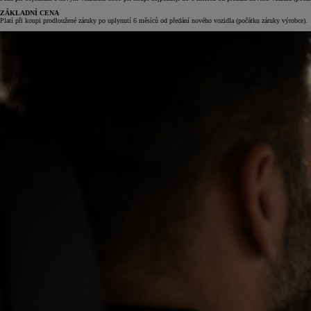
ZÁKLADNÍ CENA
Platí při koupi prodloužené záruky po uplynutí 6 měsíců od předání nového vozidla (počátku záruky výrobce).