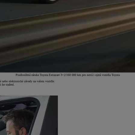
Prodloužená záruka Toyota Extracare 3+2/160 000 km pro nová i ojetá vozidla Toyota
 nebo elektronické závady na vašem vozidle.
 ke stažení.