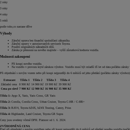
2 roky
3 roky
4 roky
5 roků
podle toho,co nastane dříve
Výhody
Záruční oprava bez finanční spoluúčasti zákazníka.
Záruční opravy v autorizovaných servisech Toyota.
Použití originálních náhradních dílů.
Záruka je přenosná na nového majitele – vyšší zůstatková hodnota vozidla.
Možnosti zakoupení
Při koupi nového vozidla.
Na vozidlo v provozu kryté zárukou výrobce. Vozidlo musí být mladší tří let od data počátku záruky
Při objednání s novým vozem nebo při koupi nejpozději do 6 měsíců od jeho předání (počátku záruky výrobce)
Extracare
Třída 1
Třída 2
Třída 3
Třída 4
Základní cena
8 900 Kč
14 900 Kč
19 900 Kč
39 900 Kč
Cena po slevě
7 900 Kč
12 900 Kč
16 900 Kč
35 900 Kč
Třída 1:
Aygo X, Yaris, Yaris Cross, GR Yaris
Třída 2:
Corolla, Corolla Cross, Urban Cruiser, Toyota C-HR / C-HR+
Třída 3:
RAV4, Toyota bZ4X, bZ4X Touring, Camry, Prius
Třída 4:
Highlander, Land Cruiser, Toyota GR Supra
Ceny jsou uvedeny včetně DPH. Platnost od 1. 6. 2024.
ZVÝHODNĚNÁ CENA
Platí při objednání s novým vozidlem nebo při koupi nejpozději do 6 měsíců od předání nového vozidla (počát