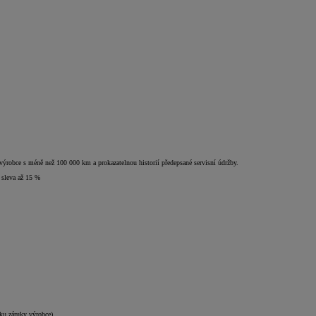
 výrobce s méně než 100 000 km a prokazatelnou historií předepsané servisní údržby.
 sleva až 15 %
ku záruky výrobce).