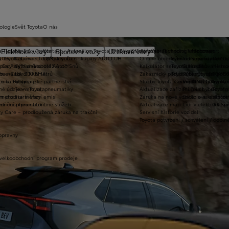
ologie
Svět Toyota
O nás
a T-mate
Novinky Toyota
Kontakt - Autosalon Toyota Brno - ul. Vídeňská
Zákaznická zóna
Vybrat vhodné financování
Technologie pohonu
Motorsport
Elektrické vozy
Sportovní vozy
Užitkové vozy
2026
y Toyota Connected/MyToyota
Kariéra
C&K, a.s. člen skupiny AUTO UH
Online objednání do servisu
Vybrat vhodné financov
Let's go beyond
TOYOT
plety zimních kol
 CarPlay™ a Android Auto™
Výtvarná soutěž Auto Snů
Kalkulátor servisních úkonů
Toyota Kredit
Elektrifikované mo
Mistrov
užba na rok ZDARMA
m e-Call
Lovci Kilometrů
Zákaznický portál Moje Toyota
Toyota Easy
Plně hybridní poh
TOYOT
ruka Extracare
ce u Toyoty
Olympijské partnerství
Služby Toyota Connected/MyToyota
Leasing KINTO One
Vodíkový palivový 
Toyot
né údaje – emise, pneumatiky
Team Toyota
Aktualizace zařízení Touch 2 s navi
Plug-in hybrid
Toyota
m pro starší vozy
metodika měření emisí
Záruka na nové vozidlo a asistenční
Bateriové elektrom
Histor
adnění pneumatik
ní dosutpnosti online služeb
Aktualizace map
Lídr v elektrifiko
GR Spo
y Care – prodloužená záruka na trakční
Servisní historie vozidel
Toyota potvrzení / schválení / dopln
opravny
 velkoobchodní program prodeje