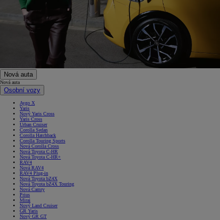
Nová auta
Nová auta
Osobní vozy
Aygo X
Yaris
Nový Yaris Cross
Yaris Cross
Urban Cruiser
Corolla Sedan
Corolla Hatchback
Corolla Touring Sports
Nová Corolla Cross
Nová Toyota C-HR
Nová Toyota C-HR+
RAV4
Nová RAV4
RAV4 Plug-in
Nová Toyota bZ4X
Nová Toyota bZ4X Touring
Nová Camry
Prius
Mirai
Nový Land Cruiser
GR Yaris
Nový GR GT