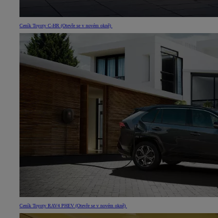
Ceník Toyoty C‑HR
(Otevře se v novém okně)
Ceník Toyoty RAV4 PHEV
(Otevře se v novém okně)