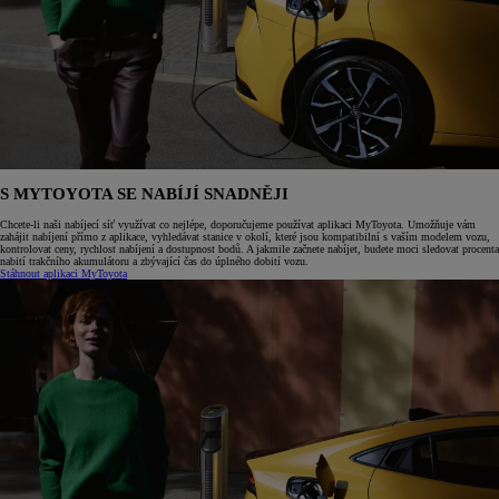
S MYTOYOTA SE NABÍJÍ SNADNĚJI
Chcete-li naši nabíjecí síť využívat co nejlépe, doporučujeme používat aplikaci MyToyota. Umožňuje vám
zahájit nabíjení přímo z aplikace, vyhledávat stanice v okolí, které jsou kompatibilní s vaším modelem vozu,
kontrolovat ceny, rychlost nabíjení a dostupnost bodů. A jakmile začnete nabíjet, budete moci sledovat procenta
nabití trakčního akumulátoru a zbývající čas do úplného dobití vozu.
Stáhnout aplikaci MyToyota