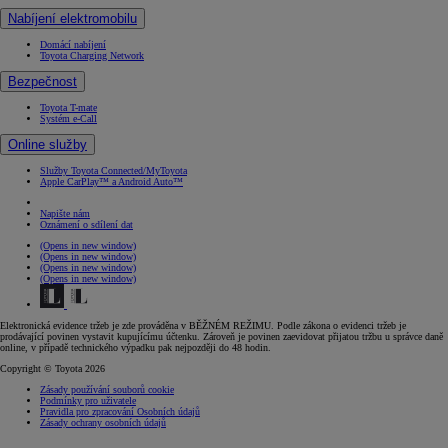
Nabíjení elektromobilu
Domácí nabíjení
Toyota Charging Network
Bezpečnost
Toyota T-mate
Systém e-Call
Online služby
Služby Toyota Connected/MyToyota
Apple CarPlay™ a Android Auto™
Napište nám
Oznámení o sdílení dat
(Opens in new window)
(Opens in new window)
(Opens in new window)
(Opens in new window)
Elektronická evidence tržeb je zde prováděna v BĚŽNÉM REŽIMU. Podle zákona o evidenci tržeb je
prodávající povinen vystavit kupujícímu účtenku. Zároveň je povinen zaevidovat přijatou tržbu u správce daně
online, v případě technického výpadku pak nejpozději do 48 hodin.
Copyright © Toyota 2026
Zásady používání souborů cookie
Podmínky pro uživatele
Pravidla pro zpracování Osobních údajů
Zásady ochrany osobních údajů