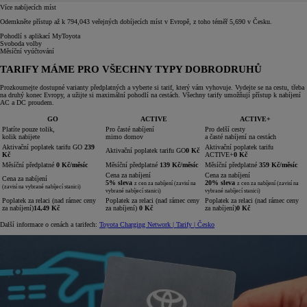
Více nabíjecích míst
Odemkněte přístup až k 794,043 veřejných dobíjecích míst v Evropě, z toho téměř 5,690 v Česku.
Pohodlí s aplikací MyToyota
Svoboda volby
Měsíční vyúčtování
TARIFY MÁME PRO VŠECHNY TYPY DOBRODRUHŮ
Prozkoumejte dostupné varianty předplatných a vyberte si tarif, který vám vyhovuje. Vydejte se na cestu, třeba
na druhý konec Evropy, a užijte si maximální pohodlí na cestách. Všechny tarify umožňují přístup k nabíjení
AC a DC proudem.
GO
ACTIVE
ACTIVE+
Platíte pouze tolik,
Pro časté nabíjení
Pro delší cesty
kolik nabijete
mimo domov
a časté nabíjení na cestách
Aktivační poplatek tarifu GO
239
Aktivační poplatek tarifu
Aktivační poplatek tarifu GO
0 Kč
Kč
ACTIVE+
0 Kč
Měsíční předplatné
0 Kč/měsíc
Měsíční předplatné
139 Kč/měsíc
Měsíční předplatné
359 Kč/měsíc
Cena za nabíjení
Cena za nabíjení
Cena za nabíjení
5% sleva
20% sleva
z cen za nabíjení (zavisí na
z cen za nabíjení (zavisí na
(zavisí na vybrané nabíjecí stanici)
vybrané nabíjecí stanici)
vybrané nabíjecí stanici)
Poplatek za relaci (nad rámec ceny
Poplatek za relaci (nad rámec ceny
Poplatek za relaci (nad rámec ceny
za nabíjení)
14,49 Kč
za nabíjení)
0 Kč
za nabíjení)
0 Kč
Další informace o cenách a tarifech:
Toyota Charging Network | Tarify | Česko