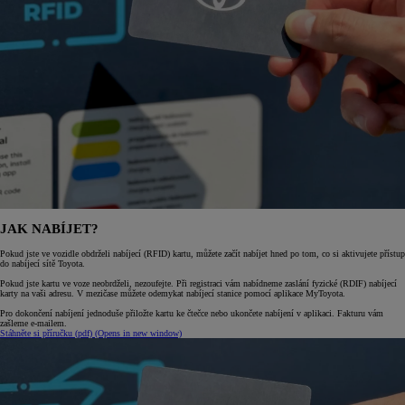
JAK NABÍJET?
Pokud jste ve vozidle obdrželi nabíjecí (RFID) kartu, můžete začít nabíjet hned po tom, co si aktivujete přístup
do nabíjecí sítě Toyota.
Pokud jste kartu ve voze neobrdželi, nezoufejte. Při registraci vám nabídneme zaslání fyzické (RDIF) nabíjecí
karty na vaši adresu. V mezičase můžete odemykat nabíjecí stanice pomocí aplikace MyToyota.
Pro dokončení nabíjení jednoduše přiložte kartu ke čtečce nebo ukončete nabíjení v aplikaci. Fakturu vám
zašleme e-mailem.
Stáhněte si příručku (pdf)
(Opens in new window)