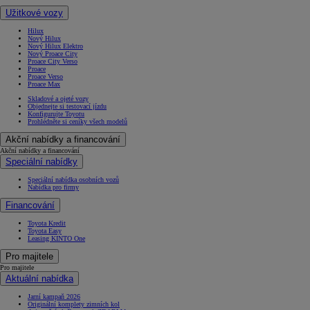
Užitkové vozy
Hilux
Nový Hilux
Nový Hilux Elektro
Nový Proace City
Proace City Verso
Proace
Proace Verso
Proace Max
Skladové a ojeté vozy
Objednejte si testovací jízdu
Konfigurujte Toyotu
Prohlédněte si ceníky všech modelů
Akční nabídky a financování
Akční nabídky a financování
Speciální nabídky
Speciální nabídka osobních vozů
Nabídka pro firmy
Financování
Toyota Kredit
Toyota Easy
Leasing KINTO One
Pro majitele
Pro majitele
Aktuální nabídka
Jarní kampaň 2026
Originální komplety zimních kol