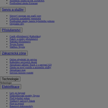
Asistenční služba na rok ZDARMA
Prodloužená záruka Extracare
Servis a služby
Slevový program pro starší vozy
Celoroční uskladnění pneumatik
Prodloužení záruky baterie hybridního pohonu
Originální díly
Příslušenství
Ceník příslušenství (Kalkulátor)
Pakety a ceníky příslušenství
Nabídka příslušenství
Toyota Protect
Wallbox Toyota
Zákaznická zóna
Online objednání do servisu
Kalkulátor servisních úkonů
Aktualizace zařízení Touch 2 s navigací GO
Záruka na nové vozidlo a asistenční služby
Aktualizace map
Servisní historie vozidel
Technologie
Technologie
Elektrifikace
Let's go beyond
Elektrifikované modely Toyota
Plně hybridní pohon
Vodíkový palivový článek
Plug-in hybrid
Bateriové elektromobily