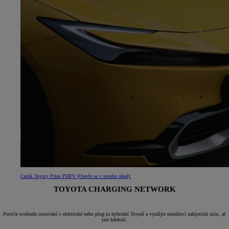
Ceník Toyoty Prius PHEV
(Otevře se v novém okně)
TOYOTA CHARGING NETWORK
Pociťte svobodu cestování v elektrické nebo plug-in hybridní Toyotě a využijte množství nabíjecích míst, ať
jste kdekoli.