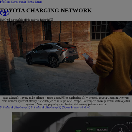
Přejít na hlavní obsah
(Press Enter)
TOYOTA CHARGING NETWORK
Nabíjení na cestách nikdy nebylo jednodušší.
Jako zákazník Toyoty máte přístup k jedné z největších nabíjecích sítí v Evropě. Toyota Charging Network
vám umožní využívat stovky tistíc nabíjecích míst po celé Evropě. Potřebujete pouze platební kartu a jednu
registraci. Všechny poplatky vám budou fakturovány jednou měsíčně.
Stáhněte si příručku (pdf)
Stáhněte si příručku (pdf)
(Opens in new window)