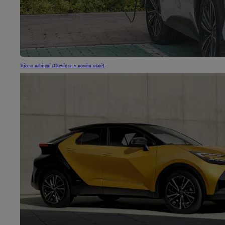
Více o nabíjení
(Otevře se v novém okně)