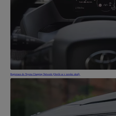
Registrace do Toyota Charging Network
(Otevře se v novém okně)