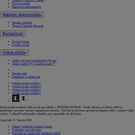
Vodíkový palivový článek
Plug-in hybrid
Bateriové elektromobily
Nabíjení elektromobilu
Domácí nabíjení
Toyota Charging Network
Bezpečnost
Toyota T-mate
Systém e-Call
Online služby
Služby Toyota Connected/MyToyota
Apple CarPlay™ a Android Auto™
Napište nám
Oznámení o sdílení dat
(Opens in new window)
(Opens in new window)
(Opens in new window)
(Opens in new window)
Elektronická evidence tržeb je zde prováděna v BĚŽNÉM REŽIMU. Podle zákona o evidenci tržeb je
prodávající povinen vystavit kupujícímu účtenku. Zároveň je povinen zaevidovat přijatou tržbu u správce daně
online, v případě technického výpadku pak nejpozději do 48 hodin.
Copyright © Toyota 2026
Zásady používání souborů cookie
Podmínky pro uživatele
Pravidla pro zpracování Osobních údajů