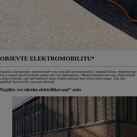
OBJEVTE ELEKTROMOBILITU*
Úsporné a sofistikované, elektrifikované* vozy zcela mění pravidla mobility. Jednoduše řečeno, elektrifikovaný
vůz je alespoň částečně poháněn jedním nebo více elektromotory. Některé elektrifikované vozy, včetně hybridů
a plug-in hybridů, mají také benzinový motor a hladce přepínají mezi oběma zdroji energie. Jiné, jako
například Toyota bZ4X, jsou plně elektrické.
Najděte své ideální elektrifikované* auto