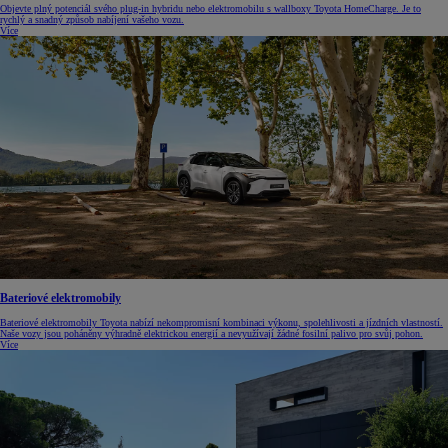
Objevte plný potenciál svého plug-in hybridu nebo elektromobilu s wallboxy Toyota HomeCharge. Je to
rychlý a snadný způsob nabíjení vašeho vozu.
Více
Bateriové elektromobily
Bateriové elektromobily Toyota nabízí nekompromisní kombinaci výkonu, spolehlivosti a jízdních vlastností.
Naše vozy jsou poháněny výhradně elektrickou energií a nevyužívají žádné fosilní palivo pro svůj pohon.
Více