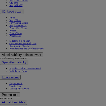
Nový Land Cruiser
GR Yaris
Nový GR GT
Užitkové vozy
Hilux
Nový Hilux
Nový Hilux Elektro
Nový Proace City
Proace City Verso
Proace
Proace Verso
Proace Max
Skladové a ojeté vozy
Objednejte si testovací jízdu
Konfigurujte Toyotu
Prohlédněte si ceníky všech modelů
Akční nabídky a financování
Akční nabídky a financování
Speciální nabídky
Speciální nabídka osobních vozů
Nabídka pro firmy
Financování
Toyota Kredit
Toyota Easy
Leasing KINTO One
Pro majitele
Pro majitele
Aktuální nabídka