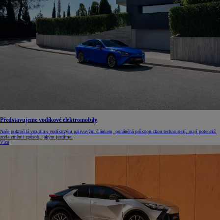
Představujeme vodíkové elektromobily
Naše pokročilá vozidla s vodíkovým palivovým článkem, poháněná průkopnickou technologií, mají potenciál
zcela změnit způsob, jakým jezdíme.
Více