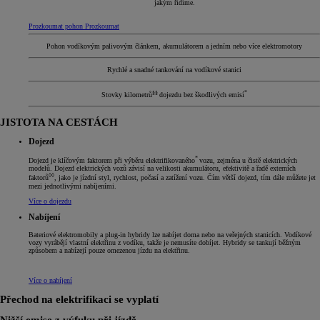
jakým řídíme.
Prozkoumat pohon
Prozkoumat
Pohon vodíkovým palivovým článkem, akumulátorem a jedním nebo více elektromotory
Rychlé a snadné tankování na vodíkové stanici
§§
*
Stovky kilometrů
dojezdu bez škodlivých emisí
JISTOTA NA CESTÁCH
Dojezd
*
Dojezd je klíčovým faktorem při výběru elektrifikovaného
vozu, zejména u čistě elektrických
modelů. Dojezd elektrických vozů závisí na velikosti akumulátoru, efektivitě a řadě externích
◊◊
faktorů
, jako je jízdní styl, rychlost, počasí a zatížení vozu. Čím větší dojezd, tím dále můžete jet
mezi jednotlivými nabíjeními.
Více o dojezdu
Nabíjení
Bateriové elektromobily a plug-in hybridy lze nabíjet doma nebo na veřejných stanicích. Vodíkové
vozy vyrábějí vlastní elektřinu z vodíku, takže je nemusíte dobíjet. Hybridy se tankují běžným
způsobem a nabízejí pouze omezenou jízdu na elektřinu.
Více o nabíjení
Přechod na elektrifikaci se vyplatí
Nižší emise z výfuku při jízdě