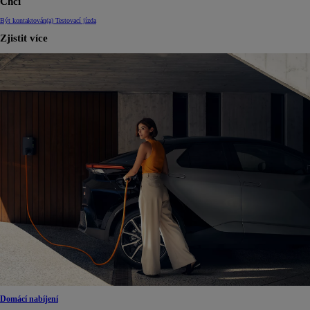
Chci
Být kontaktován(a)
Testovací jízda
Zjistit více
Domácí nabíjení