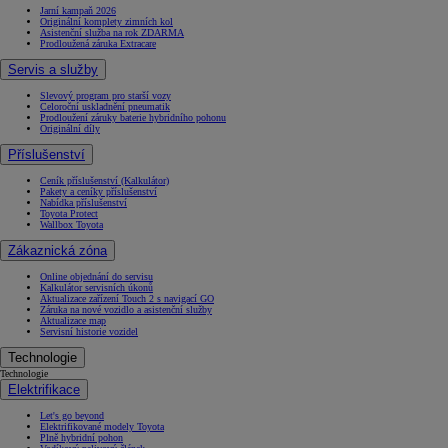
Jarní kampaň 2026
Originální komplety zimních kol
Asistenční služba na rok ZDARMA
Prodloužená záruka Extracare
Servis a služby
Slevový program pro starší vozy
Celoroční uskladnění pneumatik
Prodloužení záruky baterie hybridního pohonu
Originální díly
Příslušenství
Ceník příslušenství (Kalkulátor)
Pakety a ceníky příslušenství
Nabídka příslušenství
Toyota Protect
Wallbox Toyota
Zákaznická zóna
Online objednání do servisu
Kalkulátor servisních úkonů
Aktualizace zařízení Touch 2 s navigací GO
Záruka na nové vozidlo a asistenční služby
Aktualizace map
Servisní historie vozidel
Technologie
Technologie
Elektrifikace
Let's go beyond
Elektrifikované modely Toyota
Plně hybridní pohon