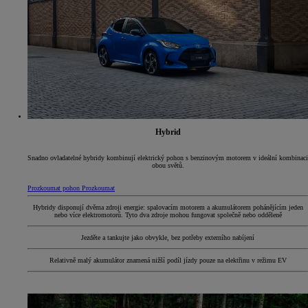
Hybrid
Snadno ovladatelné hybridy kombinují elektrický pohon s benzinovým motorem v ideální kombinaci
obou světů.
Prozkoumat pohon
Prozkoumat
Hybridy disponují dvěma zdroji energie: spalovacím motorem a akumulátorem pohánějícím jeden
nebo více elektromotorů. Tyto dva zdroje mohou fungovat společně nebo odděleně
Jezděte a tankujte jako obvykle, bez potřeby externího nabíjení
Relativně malý akumulátor znamená nižší podíl jízdy pouze na elektřinu v režimu EV