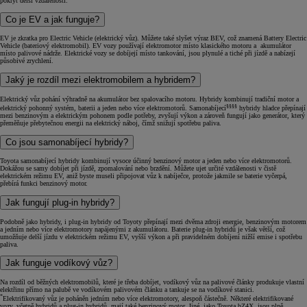
pokrýt delší vzdálenosti.
Co je EV a jak funguje?
EV je zkratka pro Electric Vehicle (elektrický vůz). Můžete také slyšet výraz BEV, což znamená Battery Electric
Vehicle (bateriový elektromobil). EV vozy používají elektromotor místo klasického motoru a akumulátor
místo palivové nádrže. Elektrické vozy se dobíjejí místo tankování, jsou plynulé a tiché při jízdě a nabízejí
působivé zrychlení.
Jaký je rozdíl mezi elektromobilem a hybridem?
Elektrický vůz pohání výhradně na akumulátor bez spalovacího motoru. Hybridy kombinují tradiční motor a
§§§§
elektrický pohonný systém, baterii a jeden nebo více elektromotorů. Samonabíjecí
hybridy hladce přepínají
mezi benzinovým a elektrickým pohonem podle potřeby, zvyšují výkon a zároveň fungují jako generátor, který
přeměňuje přebytečnou energii na elektrický náboj, čímž snižují spotřebu paliva.
Co jsou samonabíjecí hybridy?
Toyota samonabíjecí hybridy kombinují vysoce účinný benzinový motor a jeden nebo více elektromotorů.
Dokážou se samy dobíjet při jízdě, zpomalování nebo brzdění. Můžete ujet určité vzdálenosti v čistě
elektrickém režimu EV, aniž byste museli připojovat vůz k nabíječce, protože jakmile se baterie vyčerpá,
přebírá funkci benzinový motor.
Jak fungují plug-in hybridy?
Podobně jako hybridy, i plug-in hybridy od Toyoty přepínají mezi dvěma zdroji energie, benzinovým motorem
a jedním nebo více elektromotory napájenými z akumulátoru. Baterie plug-in hybridů je však větší, což
umožňuje delší jízdu v elektrickém režimu EV, vyšší výkon a při pravidelném dobíjení nižší emise i spotřebu
paliva.
Jak funguje vodíkový vůz?
Na rozdíl od běžných elektromobilů, které je třeba dobíjet, vodíkový vůz na palivové články produkuje vlastní
elektřinu přímo na palubě ve vodíkovém palivovém článku a tankuje se na vodíkové stanici.
*
Elektrifikovaný vůz je poháněn jedním nebo více elektromotory, alespoň částečně. Některé elektrifikované
vozy, včetně hybridů a plug-in hybridů, mají také benzinový motor. Jiné, jako Toyota bZ4X, jsou plně