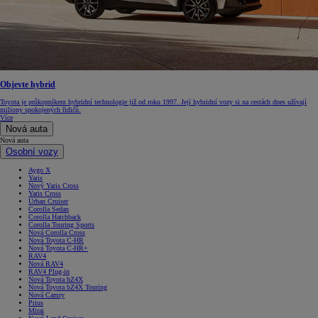
Objevte hybrid
Toyota je průkopníkem hybridní technologie již od roku 1997. Její hybridní vozy si na cestách dnes užívají
miliony spokojených řidičů.
Více
Nová auta
Nová auta
Osobní vozy
Aygo X
Yaris
Nový Yaris Cross
Yaris Cross
Urban Cruiser
Corolla Sedan
Corolla Hatchback
Corolla Touring Sports
Nová Corolla Cross
Nová Toyota C-HR
Nová Toyota C-HR+
RAV4
Nová RAV4
RAV4 Plug-in
Nová Toyota bZ4X
Nová Toyota bZ4X Touring
Nová Camry
Prius
Mirai