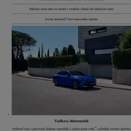
Nabíjejte doma nebo na cestách s využitím veřejné sítě nabíjecích stanic
◊
Stovky kilometrů
čistě elektrického dojezdu
Vodíkový elektromobil
**
Vodíkové vozy s palivovým článkem vypouštějí z výfuku pouze vodu
a přinášejí revoluci způsobu,