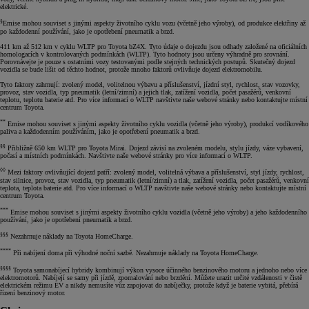
elektrické.
§
Emise mohou souviset s jinými aspekty životního cyklu vozu (včetně jeho výroby), od produkce elektřiny až
po každodenní používání, jako je opotřebení pneumatik a brzd.
411 km až 512 km v cyklu WLTP pro Toyota bZ4X. Tyto údaje o dojezdu jsou odhady založené na oficiálních
homologacích v kontrolovaných podmínkách (WLTP). Tyto hodnoty jsou určeny výhradně pro srovnání.
Porovnávejte je pouze s ostatními vozy testovanými podle stejných technických postupů. Skutečný dojezd
vozidla se bude lišit od těchto hodnot, protože mnoho faktorů ovlivňuje dojezd elektromobilu.
Tyto faktory zahrnují: zvolený model, volitelnou výbavu a příslušenství, jízdní styl, rychlost, stav vozovky,
provoz, stav vozidla, typ pneumatik (letní/zimní) a jejich tlak, zatížení vozidla, počet pasažérů, venkovní
teplotu, teplotu baterie atd. Pro více informací o WLTP navštivte naše webové stránky nebo kontaktujte místní
centrum Toyota.
**
Emise mohou souviset s jinými aspekty životního cyklu vozidla (včetně jeho výroby), produkcí vodíkového
paliva a každodenním používáním, jako je opotřebení pneumatik a brzd.
§§
Přibližně 650 km WLTP pro Toyota Mirai. Dojezd závisí na zvoleném modelu, stylu jízdy, váze vybavení,
počasí a místních podmínkách. Navštivte naše webové stránky pro více informací o WLTP.
◊◊
Mezi faktory ovlivňující dojezd patří: zvolený model, volitelná výbava a příslušenství, styl jízdy, rychlost,
stav silnice, provoz, stav vozidla, typ pneumatik (letní/zimní) a tlak, zatížení vozidla, počet pasažérů, venkovní
teplota, teplota baterie atd. Pro více informací o WLTP navštivte naše webové stránky nebo kontaktujte místní
centrum Toyota.
***
Emise mohou souviset s jinými aspekty životního cyklu vozidla (včetně jeho výroby) a jeho každodenního
používání, jako je opotřebení pneumatik a brzd.
§§§
Nezahrnuje náklady na Toyota HomeCharge.
****
Při nabíjení doma při výhodné noční sazbě. Nezahrnuje náklady na Toyota HomeCharge.
§§§§
Toyota samonabíjecí hybridy kombinují výkon vysoce účinného benzinového motoru a jednoho nebo více
elektromotorů. Nabíjejí se samy při jízdě, zpomalování nebo brzdění. Můžete urazit určité vzdálenosti v čistě
elektrickém režimu EV a nikdy nemusíte vůz zapojovat do nabíječky, protože když je baterie vybitá, přebírá
řízení benzinový motor.