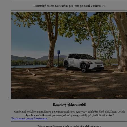
Dostatečný dojezd na elektřinu pro jízdy po okolí v režimu EV
Bateriový elektromobil
Kombinací velkého akumulátoru a elektromotorů jsou tyto vozy poháněny čistě elektřinou. Jejich
.§
plynulé a sofistikované pohonné jednotky nevypouštějí při jízdě žádné emise
Prozkoumat pohon
Prozkoumat
Pohon akumulátorem a jedním nebo více elektromotory