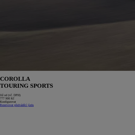
COROLLA
TOURING SPORTS
Již od (vč. DPH)
777 900 Kč
Konfigurovat
Rezervovat předváděcí jízdu