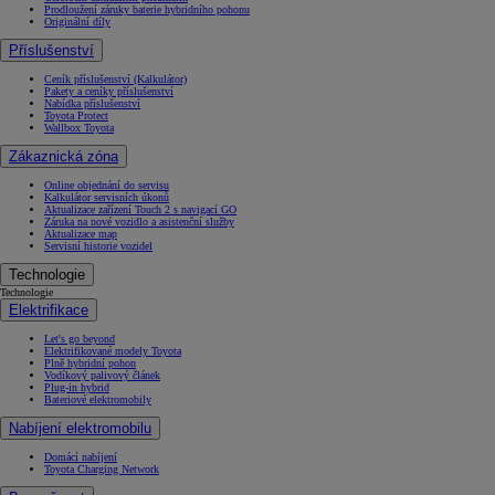
Prodloužení záruky baterie hybridního pohonu
Originální díly
Příslušenství
Ceník příslušenství (Kalkulátor)
Pakety a ceníky příslušenství
Nabídka příslušenství
Toyota Protect
Wallbox Toyota
Zákaznická zóna
Online objednání do servisu
Kalkulátor servisních úkonů
Aktualizace zařízení Touch 2 s navigací GO
Záruka na nové vozidlo a asistenční služby
Aktualizace map
Servisní historie vozidel
Technologie
Technologie
Elektrifikace
Let's go beyond
Elektrifikované modely Toyota
Plně hybridní pohon
Vodíkový palivový článek
Plug-in hybrid
Bateriové elektromobily
Nabíjení elektromobilu
Domácí nabíjení
Toyota Charging Network