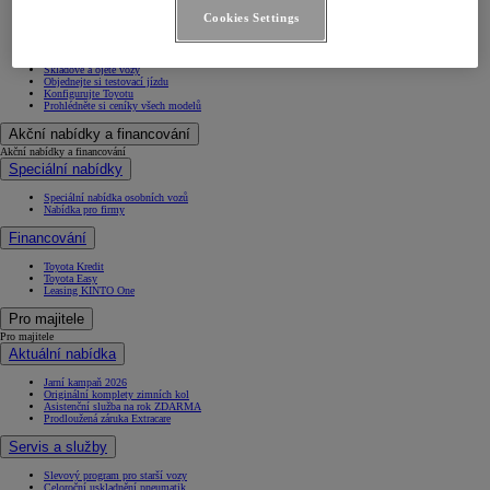
Proace City Verso
Cookies Settings
Proace
Proace Verso
Proace Max
Skladové a ojeté vozy
Objednejte si testovací jízdu
Konfigurujte Toyotu
Prohlédněte si ceníky všech modelů
Akční nabídky a financování
Akční nabídky a financování
Speciální nabídky
Speciální nabídka osobních vozů
Nabídka pro firmy
Financování
Toyota Kredit
Toyota Easy
Leasing KINTO One
Pro majitele
Pro majitele
Aktuální nabídka
Jarní kampaň 2026
Originální komplety zimních kol
Asistenční služba na rok ZDARMA
Prodloužená záruka Extracare
Servis a služby
Slevový program pro starší vozy
Celoroční uskladnění pneumatik