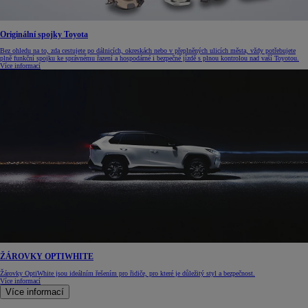
Originální spojky Toyota
Bez ohledu na to, zda cestujete po dálnicích, okreskách nebo v přeplněných ulicích města, vždy potřebujete
plně funkční spojku ke správnému řazení a hospodárné i bezpečné jízdě s plnou kontrolou nad vaší Toyotou.
Více informací
ŽÁROVKY OPTIWHITE
Žárovky OptiWhite jsou ideálním řešením pro řidiče, pro které je důležitý styl a bezpečnost.
Více informací
Více informací