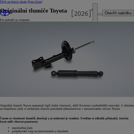
Přejít na hlavní obsah
(Press Enter)
Originální tlumiče Toyota
Otevřít nabídku
Pro pohodlí za volantem
Originální tlumiče Toyota znamenají lepší jízdní vlastnosti, delší životnost a pohodlnější cestování. S ohledem
na bezpečnost jízdy si nechávejte tlumiče pravidelně překontrolovat v autorizovaném servisu Toyota.
Časem se vlastnosti tlumičů zhoršují a je nezbytné je vyměnit. Uveďme si několik příznaků, kterým
byste měli věnovat pozornost:
nepohodlná jízda
poskakování vozu na nerovnostech a výmolech