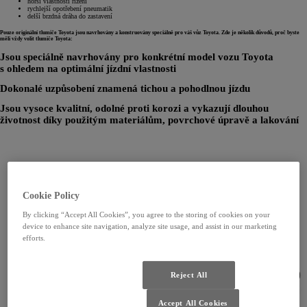
horší vlastnosti řízení
rychlejší opotřebení pneumatik
delší brzdná dráha do zastavení
Pouze originální tlumiče Toyota jsou navrhovány a konstruovány speciálně pro váš vůz Toyota. Zde je několik důvodů, proč byste
měli vždy volit tlumiče Toyota:
Jsou speciálně navrhovány pro konkrétní model vozu Toyota
s ohledem na optimální jízdní vlastnosti
Dokonalé uzpůsobení znamená tichou a pohodlnou jízdu
Jsou vysoce kvalitní, odolné proti korozi a vykazují dlouhou
životnost díky použitým materiálům, povrchové úpravě a lakování
Cookie Policy
By clicking “Accept All Cookies”, you agree to the storing of cookies on your
device to enhance site navigation, analyze site usage, and assist in our marketing
efforts.
Reject All
Accept All Cookies