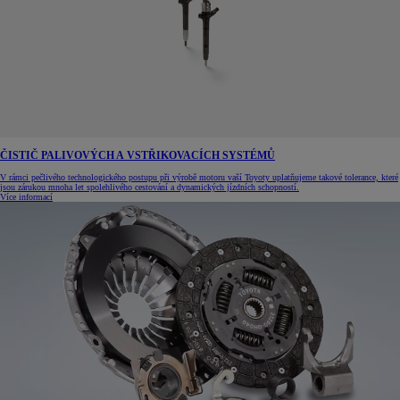
ČISTIČ PALIVOVÝCH A VSTŘIKOVACÍCH SYSTÉMŮ
V rámci pečlivého technologického postupu při výrobě motoru vaší Toyoty uplatňujeme takové tolerance, které
jsou zárukou mnoha let spolehlivého cestování a dynamických jízdních schopností.
Více informací