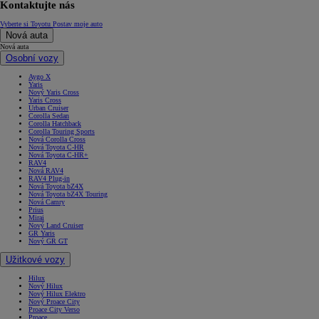
Kontaktujte nás
Vyberte si Toyotu
Postav moje auto
Nová auta
Nová auta
Osobní vozy
Aygo X
Yaris
Nový Yaris Cross
Yaris Cross
Urban Cruiser
Corolla Sedan
Corolla Hatchback
Corolla Touring Sports
Nová Corolla Cross
Nová Toyota C-HR
Nová Toyota C-HR+
RAV4
Nová RAV4
RAV4 Plug-in
Nová Toyota bZ4X
Nová Toyota bZ4X Touring
Nová Camry
Prius
Mirai
Nový Land Cruiser
GR Yaris
Nový GR GT
Užitkové vozy
Hilux
Nový Hilux
Nový Hilux Elektro
Nový Proace City
Proace City Verso
Proace