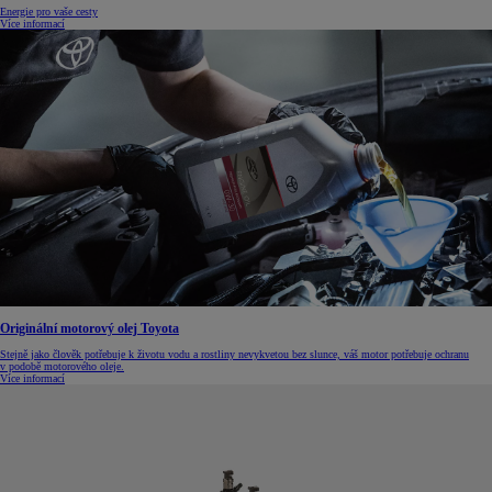
Energie pro vaše cesty
Více informací
Originální motorový olej Toyota
Stejně jako člověk potřebuje k životu vodu a rostliny nevykvetou bez slunce, váš motor potřebuje ochranu
v podobě motorového oleje.
Více informací