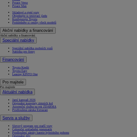
Proace Verso
Proace Max
Skladové a ojeté vozy
Objednejte si testovací jízdu
Konfigurujte Toyotu
Prohlédněte si ceníky všech modelů
Akční nabídky a financování
Akční nabídky a financování
Speciální nabídky
Speciální nabídka osobních vozů
Nabídka pro firmy
Financování
Toyota Kredit
Toyota Easy
Leasing KINTO One
Pro majitele
Pro majitele
Aktuální nabídka
Jarní kampaň 2026
Originální komplety zimních kol
Asistenční služba na rok ZDARMA
Prodloužená záruka Extracare
Servis a služby
Slevový program pro starší vozy
Celoroční uskladnění pneumatik
Prodloužení záruky baterie hybridního pohonu
Originální díly