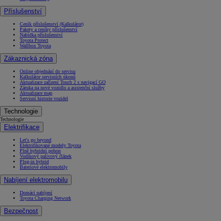
Příslušenství
Ceník příslušenství (Kalkulátor)
Pakety a ceníky příslušenství
Nabídka příslušenství
Toyota Protect
Wallbox Toyota
Zákaznická zóna
Online objednání do servisu
Kalkulátor servisních úkonů
Aktualizace zařízení Touch 2 s navigací GO
Záruka na nové vozidlo a asistenční služby
Aktualizace map
Servisní historie vozidel
Technologie
Technologie
Elektrifikace
Let's go beyond
Elektrifikované modely Toyota
Plně hybridní pohon
Vodíkový palivový článek
Plug-in hybrid
Bateriové elektromobily
Nabíjení elektromobilu
Domácí nabíjení
Toyota Charging Network
Bezpečnost