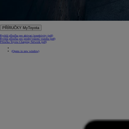
PŘÍRUČKY MyToyota
Rychlá příručka pro aktivaci konektivity (pdf)
Rychlá příručka pro prodej/vrácení vozidla (pdf)
Příručka Toyota Charging Network (pdf)
(Opens in new window)