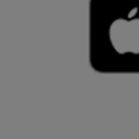
Od
399 000 Kč
s DPH
vč. zvýhodnění
20 000 Kč
a bonusu za výkup
50 000 Kč
Yaris Cross
HYBRID