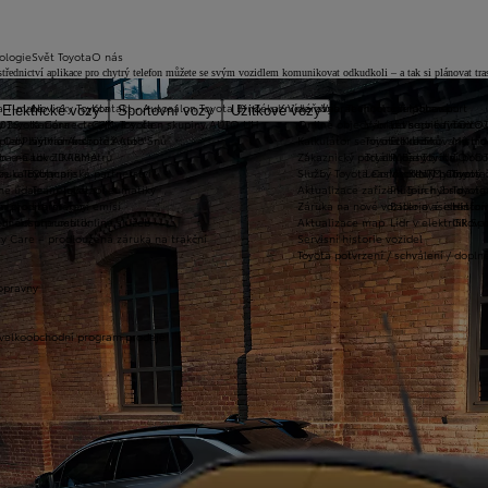
ologie
Svět Toyota
O nás
střednictví aplikace pro chytrý telefon můžete se svým vozidlem komunikovat odkudkoli – a tak si plánovat tr
a T-mate
Novinky Toyota
Kontakt - Autosalon Toyota Brno - ul. Vídeňská
Zákaznická zóna
Vybrat vhodné financování
Technologie pohonu
Motorsport
Elektrické vozy
Sportovní vozy
Užitkové vozy
2026
y Toyota Connected/MyToyota
Kariéra
C&K, a.s. člen skupiny AUTO UH
Online objednání do servisu
Vybrat vhodné financov
Let's go beyond
TOYOT
plety zimních kol
 CarPlay™ a Android Auto™
Výtvarná soutěž Auto Snů
Kalkulátor servisních úkonů
Toyota Kredit
Elektrifikované mo
Mistrov
užba na rok ZDARMA
m e-Call
Lovci Kilometrů
Zákaznický portál Moje Toyota
Toyota Easy
Plně hybridní poh
TOYOT
ruka Extracare
ce u Toyoty
Olympijské partnerství
Služby Toyota Connected/MyToyota
Leasing KINTO One
Vodíkový palivový 
Toyot
né údaje – emise, pneumatiky
Team Toyota
Aktualizace zařízení Touch 2 s navi
Plug-in hybrid
Toyota
m pro starší vozy
metodika měření emisí
Záruka na nové vozidlo a asistenční
Bateriové elektrom
Histor
adnění pneumatik
ní dosutpnosti online služeb
Aktualizace map
Lídr v elektrifiko
GR Spo
y Care – prodloužená záruka na trakční
Servisní historie vozidel
Toyota potvrzení / schválení / dopln
opravny
 velkoobchodní program prodeje