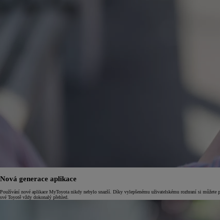
Od
549 000 Kč
s DPH
vč. zvýhodnění
75 000 Kč
Corolla Hatchback
HYBRID
Nová generace aplikace
Používání nové aplikace MyToyota nikdy nebylo snazší. Díky vylepšenému uživatelskému rozhraní si můžete přiz
své Toyotě vždy dokonalý přehled.