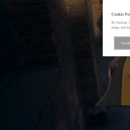
Cookie Pol
By clicking “
usage, and ass
Cooki