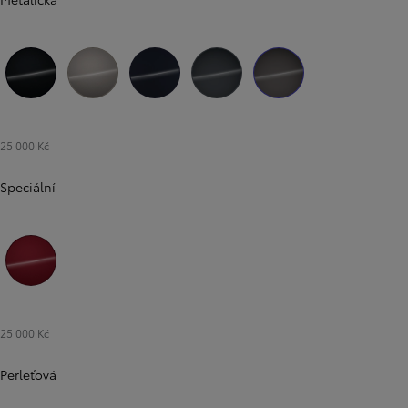
Černá klasická
Bronzová Avant Garde
Modrá temná
Modrá ocelová
Šedá kamenná
25 000 Kč
Speciální
Červená rubínová
25 000 Kč
Perleťová