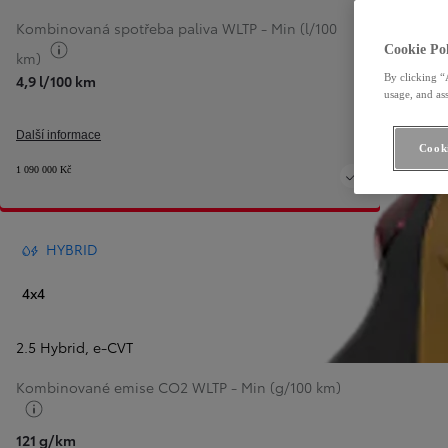
Kombinovaná spotřeba paliva WLTP - Min (l/100
Přepnout informace o palivu
Cookie Pol
km)
By clicking “
4,9 l/100 km
usage, and ass
Další informace
Cooki
1 090 000 Kč
HYBRID
4x4
2.5 Hybrid
,
e-CVT
Kombinované emise CO2 WLTP - Min (g/100 km)
Přepnout informace o palivu
121 g/km