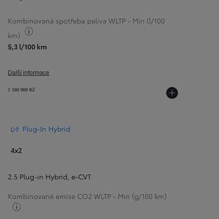
Kombinovaná spotřeba paliva WLTP - Min (l/100
Přepnout informace o palivu
km)
5,3 l/100 km
Další informace
1 160 000 Kč
Plug-In Hybrid
4x2
2.5 Plug-in Hybrid
,
e-CVT
Kombinované emise CO2 WLTP - Min (g/100 km)
Přepnout informace o palivu