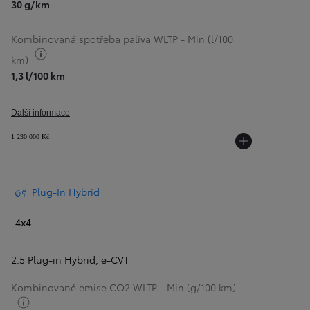
30 g/km
Kombinovaná spotřeba paliva WLTP - Min (l/100
Přepnout informace o palivu
km)
1,3 l/100 km
Další informace
1 230 000 Kč
Plug-In Hybrid
Od
399 000 Kč
s DPH
4x4
vč. zvýhodnění
20 000 Kč
a bonusu za výkup
50 000 Kč
2.5 Plug-in Hybrid
,
e-CVT
Yaris Cross
HYBRID
Kombinované emise CO2 WLTP - Min (g/100 km)
Přepnout informace o palivu