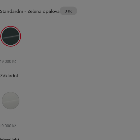
Standardní
-
Zelená opálová
0 Kč
Zelená opálová
19 000 Kč
Základní
Bílá čistá
19 000 Kč
Metalická