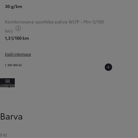
30 g/km
Kombinovaná spotřeba paliva WLTP - Min (l/100
Přepnout informace o palivu
km)
1,3 l/100 km
Další informace
1 300 000 Kč
Přeskočit
na
kontejner
otáčení
Barva
0 Kč