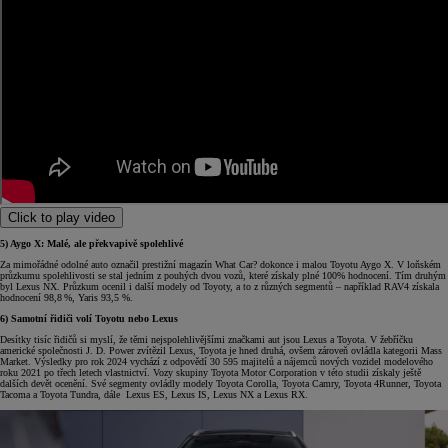
Click to play video
5) Aygo X: Malé, ale překvapivě spolehlivé
Za mimořádné odolné auto označil prestižní magazín What Car? dokonce i malou Toyotu Aygo X. V loňském
průzkumu spolehlivosti se stal jedním z pouhých dvou vozů, které získaly plné 100% hodnocení. Tím druhým
byl Lexus NX. Průzkum ocenil i další modely od Toyoty, a to z různých segmentů – například RAV4 získala
hodnocení 98,8 %, Yaris 93,5 %.
6) Samotní řidiči volí Toyotu nebo Lexus
Desítky tisíc řidičů si myslí, že těmi nejspolehlivějšími značkami aut jsou Lexus a Toyota. V žebříčku
americké společnosti J. D. Power zvítězil Lexus, Toyota je hned druhá, ovšem zároveň ovládla kategorii Mass
Market. Výsledky pro rok 2024 vychází z odpovědí 30 595 majitelů a nájemců nových vozidel modelového
roku 2021 po třech letech vlastnictví. Vozy skupiny Toyota Motor Corporation v této studii získaly ještě
dalších devět ocenění. Své segmenty ovládly modely Toyota Corolla, Toyota Camry, Toyota 4Runner, Toyota
Tacoma a Toyota Tundra, dále Lexus ES, Lexus IS, Lexus NX a Lexus RX.