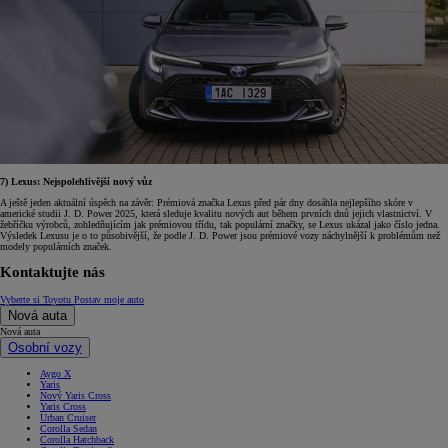
7) Lexus: Nejspolehlivější nový vůz
A ještě jeden aktuální úspěch na závěr: Prémiová značka Lexus před pár dny dosáhla nejlepšího skóre v
americké studii J. D. Power 2025, která sleduje kvalitu nových aut během prvních dnů jejich vlastnictví. V
žebříčku výrobců, zohledňujícím jak prémiovou třídu, tak populární značky, se Lexus ukázal jako číslo jedna.
Výsledek Lexusu je o to působivější, že podle J. D. Power jsou prémiové vozy náchylnější k problémům než
modely populárních značek.
Kontaktujte nás
Vyberte si Toyotu
Postav moje auto
Nová auta
Nová auta
Osobní vozy
Aygo X
Yaris
Nový Yaris Cross
Yaris Cross
Urban Cruiser
Corolla Sedan
Corolla Hatchback