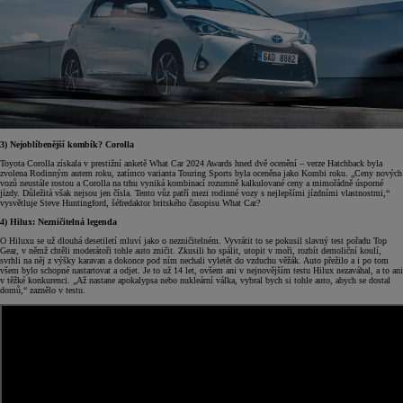
3) Nejoblíbenější kombík? Corolla
Toyota Corolla získala v prestižní anketě What Car 2024 Awards hned dvě ocenění – verze Hatchback byla
zvolena Rodinným autem roku, zatímco varianta Touring Sports byla oceněna jako Kombi roku. „Ceny nových
vozů neustále rostou a Corolla na trhu vyniká kombinací rozumně kalkulované ceny a mimořádně úsporné
jízdy. Důležitá však nejsou jen čísla. Tento vůz patří mezi rodinné vozy s nejlepšími jízdními vlastnostmi,“
vysvětluje Steve Huntingford, šéfredaktor britského časopisu What Car?
4) Hilux: Nezničitelná legenda
O Hiluxu se už dlouhá desetiletí mluví jako o nezničitelném. Vyvrátit to se pokusil slavný test pořadu Top
Gear, v němž chtěli moderátoři tohle auto zničit. Zkusili ho spálit, utopit v moři, rozbít demoliční koulí,
svrhli na něj z výšky karavan a dokonce pod ním nechali vyletět do vzduchu věžák. Auto přežilo a i po tom
všem bylo schopné nastartovat a odjet. Je to už 14 let, ovšem ani v nejnovějším testu Hilux nezaváhal, a to ani
v těžké konkurenci. „Až nastane apokalypsa nebo nukleární válka, vybral bych si tohle auto, abych se dostal
domů,“ zaznělo v testu.