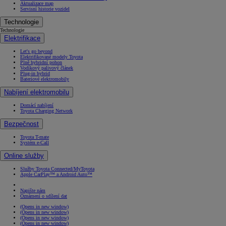
Aktualizace map
Servisní historie vozidel
Technologie
Technologie
Elektrifikace
Let's go beyond
Elektrifikované modely Toyota
Plně hybridní pohon
Vodíkový palivový článek
Plug-in hybrid
Bateriové elektromobily
Nabíjení elektromobilu
Domácí nabíjení
Toyota Charging Network
Bezpečnost
Toyota T-mate
Systém e-Call
Online služby
Služby Toyota Connected/MyToyota
Apple CarPlay™ a Android Auto™
Napište nám
Oznámení o sdílení dat
(Opens in new window)
(Opens in new window)
(Opens in new window)
(Opens in new window)