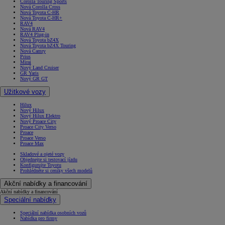
Corolla Touring Sports
Nová Corolla Cross
Nová Toyota C-HR
Nová Toyota C-HR+
RAV4
Nová RAV4
RAV4 Plug-in
Nová Toyota bZ4X
Nová Toyota bZ4X Touring
Nová Camry
Prius
Mirai
Nový Land Cruiser
GR Yaris
Nový GR GT
Užitkové vozy
Hilux
Nový Hilux
Nový Hilux Elektro
Nový Proace City
Proace City Verso
Proace
Proace Verso
Proace Max
Skladové a ojeté vozy
Objednejte si testovací jízdu
Konfigurujte Toyotu
Prohlédněte si ceníky všech modelů
Akční nabídky a financování
Akční nabídky a financování
Speciální nabídky
Speciální nabídka osobních vozů
Nabídka pro firmy