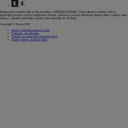
Elektronická evidence tržeb je zde prováděna v BĚŽNÉM REŽIMU. Podle zákona o evidenci tržeb je
prodávající povinen vystavit kupujícímu účtenku. Zároveň je povinen zaevidovat přijatou tržbu u správce daně
online, v případě technického výpadku pak nejpozději do 48 hodin.
Copyright © Toyota 2026
Zásady používání souborů cookie
Podmínky pro uživatele
Pravidla pro zpracování Osobních údajů
Zásady ochrany osobních údajů