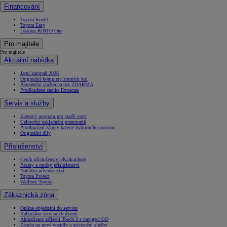
Financování
Toyota Kredit
Toyota Easy
Leasing KINTO One
Pro majitele
Pro majitele
Aktuální nabídka
Jarní kampaň 2026
Originální komplety zimních kol
Asistenční služba na rok ZDARMA
Prodloužená záruka Extracare
Servis a služby
Slevový program pro starší vozy
Celoroční uskladnění pneumatik
Prodloužení záruky baterie hybridního pohonu
Originální díly
Příslušenství
Ceník příslušenství (Kalkulátor)
Pakety a ceníky příslušenství
Nabídka příslušenství
Toyota Protect
Wallbox Toyota
Zákaznická zóna
Online objednání do servisu
Kalkulátor servisních úkonů
Aktualizace zařízení Touch 2 s navigací GO
Záruka na nové vozidlo a asistenční služby