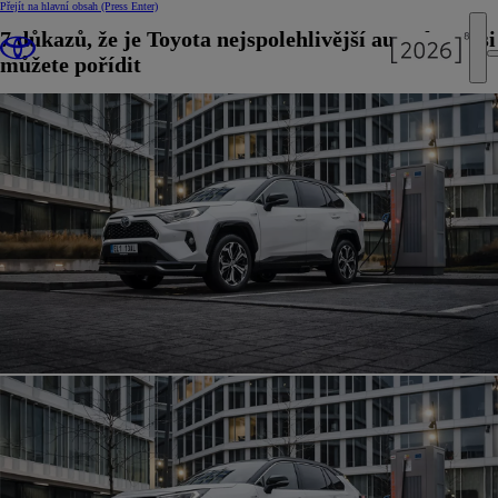
Přejít na hlavní obsah
(Press Enter)
7 důkazů, že je Toyota nejspolehlivější auto, které si
můžete pořídit