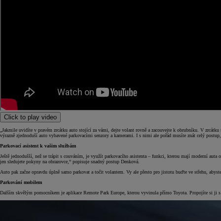
Click to play video
„Jakmile uvidíte v pravém zrcátku auto stojící za vámi, dejte volant rovně a zacouvejte k obrubníku. V zrcát
výrazně zjednoduší auto vybavené parkovacími senzory a kamerami. I s nimi ale pořád musíte znát celý postup, 
Parkovací asistent k vašim službám
Ještě jednodušší, než se trápit s couváním, je využít parkovacího asistenta – funkci, kterou mají moderní auta
jen sledujete pokyny na obrazovce,“ popisuje snadný postup Denková.
Auto pak začne opravdu úplně samo parkovat a točit volantem. Vy ale přesto pro jistotu buďte ve střehu, abyst
Parkování mobilem
Dalším skvělým pomocníkem je aplikace Remote Park Europe, kterou vyvinula přímo Toyota. Propojíte si ji s 