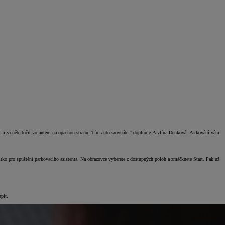
vte a začněte točit volantem na opačnou stranu. Tím auto srovnáte,“ doplňuje Pavlína Denková. Parkování vám
čítko pro spuštění parkovacího asistenta. Na obrazovce vyberete z dostupných poloh a zmáčknete Start. Pak už
upit.