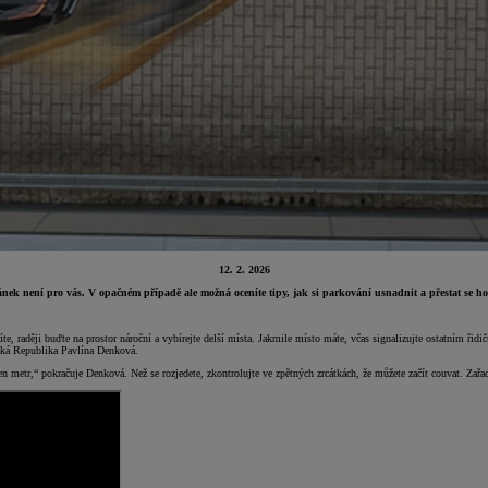
12. 2. 2026
lánek není pro vás. V opačném případě ale možná oceníte tipy, jak si parkování usnadnit a přestat se h
te, raději buďte na prostor nároční a vybírejte delší místa. Jakmile místo máte, včas signalizujte ostatním řidi
eská Republika Pavlína Denková.
en metr,“ pokračuje Denková. Než se rozjedete, zkontrolujte ve zpětných zrcátkách, že můžete začít couvat. Za