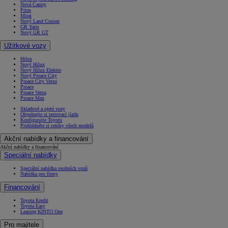
Nová Camry
Prius
Mirai
Nový Land Cruiser
GR Yaris
Nový GR GT
Užitkové vozy
Hilux
Nový Hilux
Od
549 000 Kč
s DPH
Nový Hilux Elektro
Nový Proace City
Proace City Verso
vč. zvýhodnění
75 000 Kč
Proace
Proace Verso
Corolla Hatchback
Proace Max
HYBRID
Skladové a ojeté vozy
Objednejte si testovací jízdu
Konfigurujte Toyotu
Prohlédněte si ceníky všech modelů
Akční nabídky a financování
Akční nabídky a financování
Speciální nabídky
Speciální nabídka osobních vozů
Nabídka pro firmy
Financování
Toyota Kredit
Toyota Easy
Leasing KINTO One
Pro majitele