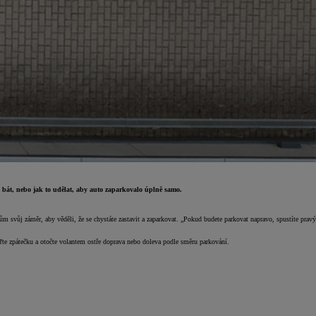
o bát, nebo jak to udělat, aby auto zaparkovalo úplně samo.
čům svůj záměr, aby věděli, že se chystáte zastavit a zaparkovat. „Pokud budete parkovat napravo, spustíte pravý
řaďte zpátečku a otočte volantem ostře doprava nebo doleva podle směru parkování.