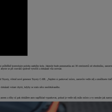
ku si průběžně kontrolujte polohu zadního kola. Jakmile bude pneumatika asi 30 centimetrů od obrubníku, zasta
abyste se při couvání správně vytočili a dokázali vůz srovnat.
 od Toyoty, včetně nové generace Toyoty C-HR. „Najdete si parkovací místo, zastavíte vedle něj a zmáčknete tla
e dokázali volant chytit, kdyby se stalo něco neočekávaného.
autem a díky ní pak dokážete auto například vyparkovat, pokud je vedle něj málo místo a vy nemáte jak nasto