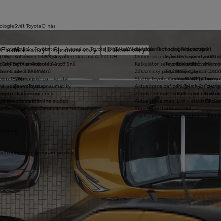
ologie
Svět Toyota
O nás
a T-mate
Novinky Toyota
Kontakt - Autosalon Toyota Brno - ul. Vídeňská
Zákaznická zóna
Vybrat vhodné financování
Technologie pohonu
Motorsport
Elektrické vozy
Sportovní vozy
Užitkové vozy
2026
y Toyota Connected/MyToyota
Kariéra
C&K, a.s. člen skupiny AUTO UH
Online objednání do servisu
Vybrat vhodné financov
Let's go beyond
TOYOT
plety zimních kol
 CarPlay™ a Android Auto™
Výtvarná soutěž Auto Snů
Kalkulátor servisních úkonů
Toyota Kredit
Elektrifikované mo
Mistrov
užba na rok ZDARMA
m e-Call
Lovci Kilometrů
Zákaznický portál Moje Toyota
Toyota Easy
Plně hybridní poh
TOYOT
ruka Extracare
ce u Toyoty
Olympijské partnerství
Služby Toyota Connected/MyToyota
Leasing KINTO One
Vodíkový palivový 
Toyot
né údaje – emise, pneumatiky
Team Toyota
Aktualizace zařízení Touch 2 s navi
Plug-in hybrid
Toyota
m pro starší vozy
metodika měření emisí
Záruka na nové vozidlo a asistenční
Bateriové elektrom
Histor
adnění pneumatik
ní dosutpnosti online služeb
Aktualizace map
Lídr v elektrifiko
GR Spo
y Care – prodloužená záruka na trakční
Servisní historie vozidel
Toyota potvrzení / schválení / dopln
opravny
 velkoobchodní program prodeje