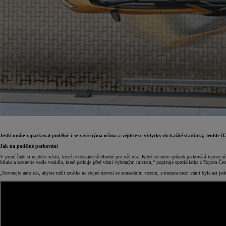
Jestli umíte zaparkovat podélně i se zavřenýma očima a vejdete se vždycky do každé skulinky, tenhle č
Jak na podélné parkování
V první řadě si najděte místo, které je dostatečně dlouhé pro váš vůz. Když se tento způsob parkování teprve učí
Od
399 000 Kč
s DPH
blinkr a zastavíte vedle vozidla, které parkuje před vámi vybraným místem,“ popisuje specialistka z Toyota Č
vč. zvýhodnění
20 000 Kč
„Srovnejte auto tak, abyste měli zrcátka na stejné úrovni se sousedním vozem, a mezera mezi vámi byla asi jed
a bonusu za výkup
50 000 Kč
Yaris Cross
HYBRID