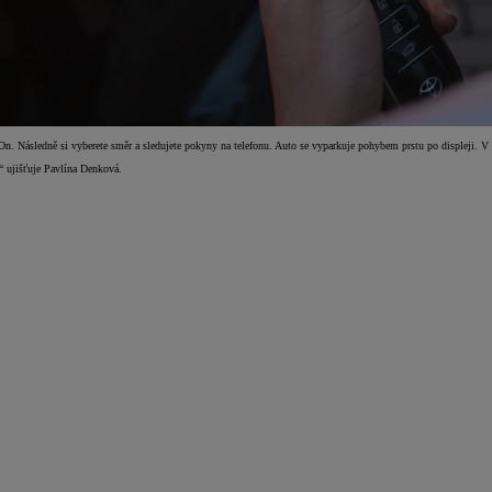
 On. Následně si vyberete směr a sledujete pokyny na telefonu. Auto se vyparkuje pohybem prstu po displeji. V
,“ ujišťuje Pavlína Denková.