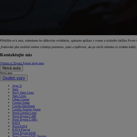
Přiblížíte se k autu, odemknete ho dálkovým ovládáním, spárujete aplikaci s vozem a stiskněte tlačítko Power
„Parkování přes mobilní telefon vyžaduje pozornost, praxi a trpělivost, ale po chvíli tréninku to zvládne každý
Kontaktujte nás
Vyberte si Toyotu
Postav moje auto
Nová auta
Nová auta
Osobní vozy
Aygo X
Yaris
Nový Yaris Cross
Yaris Cross
Urban Cruiser
Corolla Sedan
Corolla Hatchback
Corolla Touring Sports
Nová Corolla Cross
Nová Toyota C-HR
Nová Toyota C-HR+
RAV4
Nová RAV4
RAV4 Plug-in
Nová Toyota bZ4X
Nová Toyota bZ4X Touring