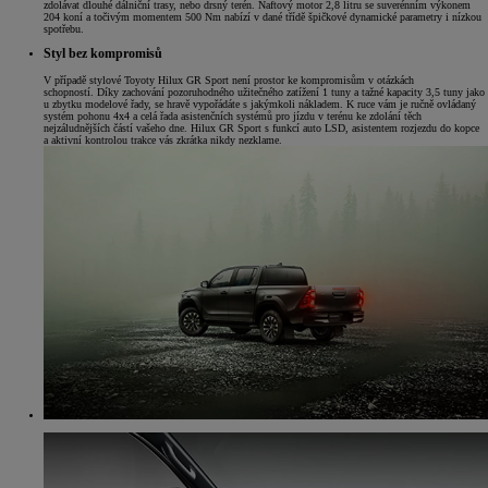
zdolávat dlouhé dálniční trasy, nebo drsný terén. Naftový motor 2,8 litru se suverénním výkonem
204 koní a točivým momentem 500 Nm nabízí v dané třídě špičkové dynamické parametry i nízkou
spotřebu.
Styl bez kompromisů
V případě stylové Toyoty Hilux GR Sport není prostor ke kompromisům v otázkách
schopností. Díky zachování pozoruhodného užitečného zatížení 1 tuny a tažné kapacity 3,5 tuny jako
u zbytku modelové řady, se hravě vypořádáte s jakýmkoli nákladem. K ruce vám je ručně ovládaný
systém pohonu 4x4 a celá řada asistenčních systémů pro jízdu v terénu ke zdolání těch
nejzáludnějších částí vašeho dne. Hilux GR Sport s funkcí auto LSD, asistentem rozjezdu do kopce
a aktivní kontrolou trakce vás zkrátka nikdy nezklame.