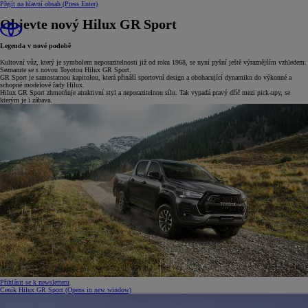
Přejít na hlavní obsah
(Press Enter)
Objevte nový Hilux GR Sport
Legenda v nové podobě
Kultovní vůz, který je symbolem neporazitelnosti již od roku 1968, se nyní pyšní ještě výraznějším vzhledem.
Seznamte se s novou Toyotou Hilux GR Sport.
GR Sport je samostatnou kapitolou, která přináší sportovní design a obohacující dynamiku do výkonné a
schopné modelové řady Hilux.
Hilux GR Sport zhmotňuje atraktivní styl a neporazitelnou sílu. Tak vypadá pravý dříč mezi pick-upy, se
kterým je i zábava.
Přihlásit se k newsletteru
Ceník Hilux GR Sport
(Opens in new window)