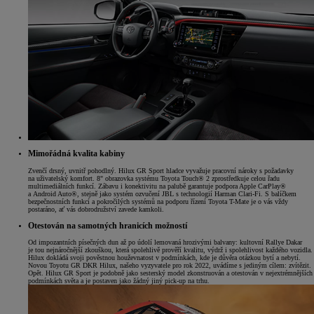
Mimořádná kvalita kabiny
Zvenčí drsný, uvnitř pohodlný. Hilux GR Sport hladce vyvažuje pracovní nároky s požadavky
na uživatelský komfort. 8" obrazovka systému Toyota Touch® 2 zprostředkuje celou řadu
multimediálních funkcí. Zábavu i konektivitu na palubě garantuje podpora Apple CarPlay®
a Android Auto®, stejně jako systém ozvučení JBL s technologií Harman Clari-Fi. S balíčkem
bezpečnostních funkcí a pokročilých systémů na podporu řízení Toyota T-Mate je o vás vždy
postaráno, ať vás dobrodružství zavede kamkoli.
Otestován na samotných hranicích možností
Od impozantních písečných dun až po údolí lemovaná hrozivými balvany: kultovní Rallye Dakar
je tou nejnáročnější zkouškou, která spolehlivě prověří kvalitu, výdrž i spolehlivost každého vozidla.
Hilux dokládá svoji pověstnou houževnatost v podmínkách, kde je důvěra otázkou bytí a nebytí.
Novou Toyotu GR DKR Hilux, našeho vyzyvatele pro rok 2022, uvádíme s jediným cílem: zvítězit.
Opět. Hilux GR Sport je podobně jako sesterský model zkonstruován a otestován v nejextrémnějších
podmínkách světa a je postaven jako žádný jiný pick-up na trhu.