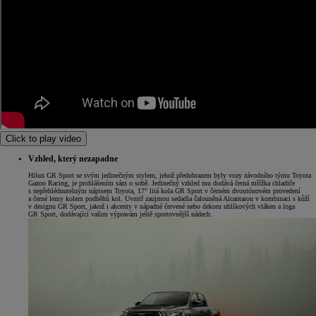
Click to play video
Vzhled, který nezapadne
Hilux GR Sport se svým jedinečným stylem, jehož předobrazem byly vozy závodního týmu Toyota
Gazoo Racing, je prohlášením sám o sobě. Jedinečný vzhled mu dodává černá mřížka chladiče
s nepřehlédnutelným nápisem Toyota, 17" litá kola GR Sport v černém dvoutónovém provedení
a černé lemy kolem podběhů kol. Uvnitř zaujmou sedadla čalouněná Alcantarou v kombinaci s kůží
v designu GR Sport, jakož i akcenty v nápadné červené nebo dekoru uhlíkových vláken a loga
GR Sport, dodávající vašim výpravám ještě sportovnější nádech.