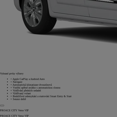
Vybrané prvky výbavy
+
Apple CarPlay a Android Auto
+
Navigace
+
Automatická klimatizace dvouzónová
+
Vnitřní zpětné zrcátko s automatickou clonou
+
Vyhřívání předních sedadel
+
Vyhřívaný volant
+
Bezklíčové odemykání a startování Smart Entry & Start
+
Senzor deště
PROACE CITY Verso VIP
PROACE CITY Verso VIP