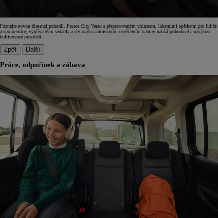
Poznejte novou dimenzi pohodlí. Proace City Verso s přepracovaným volantem, loketními opěrkami pro řidiče
a spolujezdce, vyhřívanými sedadly a stylovým ambientním osvětlením kabiny nabízí pohodové a navýsost
kultivované prostředí.
Zpět
Další
Práce, odpočinek a zábava