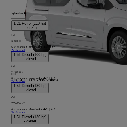
Vybrat motor
1.2L Petrol (110 hp)
- benzín
Od
668 000 Kč
6 st. manuální převodovka (4x2) | 4x2
Prozkoumat
1.5L Diesel (100 hp)
- diesel
Od
703 000 Kč
6 st. manuální převodovka (4x2) | 4x2
PROACE CITY Verso Business
Prozkoumat
1.5L Diesel (130 hp)
5D - Long
- diesel
Od
733 000 Kč
6 st. manuální převodovka (4x2) | 4x2
Prozkoumat
1.5L Diesel (130 hp)
- diesel