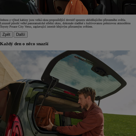
Jednou z výhod kabiny jsou velká okna propouštějící dovnitř spoustu uklidňujícího přirozeného světla.
Luxusně působí velké panoramatické střešní okno, dokonale sladěné s kultivovanou prémiovou atmosférou
Toyoty Proace City Verso, zaplavující interiér hřejivým přirozeným světlem.
Zpět
Další
Každý den o něco snazší