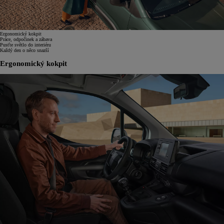
Ergonomický kokpit
Práce, odpočinek a zábava
Pusťte světlo do interiéru
Každý den o něco snazší
Ergonomický kokpit