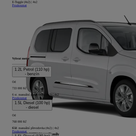
E-Toggle (4x2) | 4x2
Prozkoumat
Vybrat motor
1.2L Petrol (110 hp)
- benzín
Od
733 000 Kč
6 st. manuální převodovka (4x2) | 4x2
Prozkoumat
1.5L Diesel (100 hp)
- diesel
Od
768 000 Kč
6 st. manuální převodovka (4x2) | 4x2
Prozkoumat
PROACE CITY Verso Family