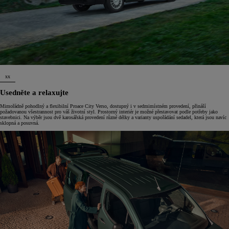
xx
Usedněte a relaxujte
Mimořádně pohodlný a flexibilní Proace City Verso, dostupný i v sedmimístném provedení, přináší
požadovanou všestrannost pro váš životní styl. Prostorný interiér je možné přestavovat podle potřeby jako
stavebnici. Na výběr jsou dvě karosářská provedení různé délky a varianty uspořádání sedadel, která jsou navíc
sklopná a posuvná.