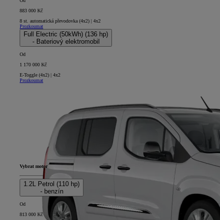
Od
883 000 Kč
8 st. automatická převodovka (4x2) | 4x2
Prozkoumat
Full Electric (50kWh) (136 hp)
- Bateriový elektromobil
Od
1 170 000 Kč
E-Toggle (4x2) | 4x2
Prozkoumat
Vybrat motor
1.2L Petrol (110 hp)
- benzín
Od
813 000 Kč