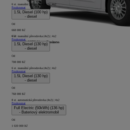
6 st. manuální převodovka (4x2) | 4x2
Prozkoumat
1.5L Diesel (100 hp)
- diesel
Od
668 000 Kč
6 st. manuální převodovka (4x2) | 4x2
Prozkoumat
PROACE CITY Verso Business
1.5L Diesel (130 hp)
- diesel
5D - Short
Od
708 000 Kč
6 st. manuální převodovka (4x2) | 4x2
Prozkoumat
1.5L Diesel (130 hp)
- diesel
Od
768 000 Kč
8 st. automatická převodovka (4x2) | 4x2
Prozkoumat
Full Electric (50kWh) (136 hp)
- Bateriový elektromobil
Od
1 020 000 Kč