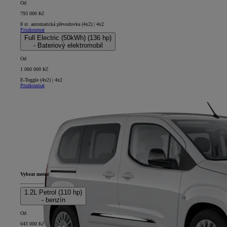
Od
793 000 Kč
8 st. automatická převodovka (4x2) | 4x2
Prozkoumat
Full Electric (50kWh) (136 hp)
- Bateriový elektromobil
Od
1 060 000 Kč
E-Toggle (4x2) | 4x2
Prozkoumat
Vybrat motor
1.2L Petrol (110 hp)
- benzín
Od
643 000 Kč