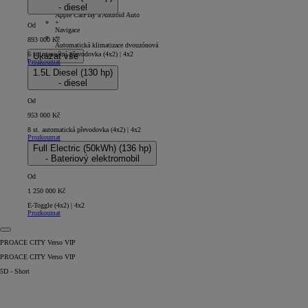
- diesel
+
Apple CarPlay a Android Auto
+
Od
Navigace
+
893 000 Kč
Automatická klimatizace dvouzónová
6 st. manuální převodovka (4x2) | 4x2
Ukázat vše
Prozkoumat
1.5L Diesel (130 hp)
- diesel
Od
953 000 Kč
8 st. automatická převodovka (4x2) | 4x2
Prozkoumat
Full Electric (50kWh) (136 hp)
- Bateriový elektromobil
Od
1 250 000 Kč
E-Toggle (4x2) | 4x2
Prozkoumat
PROACE CITY Verso VIP
PROACE CITY Verso VIP
5D - Short