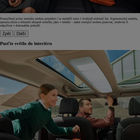
Promyšlené prvky interiéru mohou proměnit i tu nejdelší cestu v kvalitně strávený čas. Ergonomická sedadla,
spousta místa a robustní sklopné stolečky jako v letadle – zadní cestující mohou pracovat, studovat či
odpočívat v dokonalém pohodlí.
Zpět
Další
Pusťte světlo do interiéru