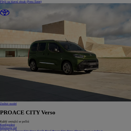
Přejít na hlavní obsah
(Press Enter)
Změnit model
PROACE CITY Verso
Každý cestující se počítá
Konfigurátor
Informujte mě