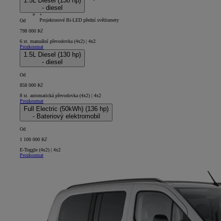
1.5L Diesel (130 hp)
- diesel
5D - Short
+
Projektorové Bi-LED přední světlomety
Od
798 000 Kč
6 st. manuální převodovka (4x2) | 4x2
Prozkoumat
1.5L Diesel (130 hp)
- diesel
Od
858 000 Kč
8 st. automatická převodovka (4x2) | 4x2
Prozkoumat
Full Electric (50kWh) (136 hp)
- Bateriový elektromobil
Od
1 100 000 Kč
E-Toggle (4x2) | 4x2
Prozkoumat