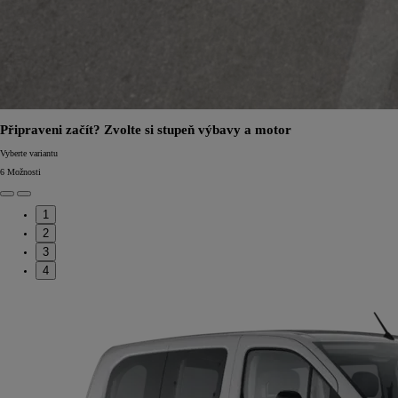
Připraveni začít? Zvolte si stupeň výbavy a motor
Vyberte variantu
6
Možnosti
1
2
3
4