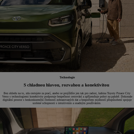
Technologie
S chladnou hlavou, rozvahou a konektivitou
Bez ohledu na to, zda cestujete za prací, anebo se projíždíte jen tak pro radost, kabina Toyoty Proace City
Verso s technologiemi konektivity podporuje bezpečnost cestování a zpříjemňuje pobyt na palubě. Dokonale
digitální prostor s bezkonkurenční čitelností zobrazovaných dat a bezpočtem možností přizpůsobení spojuje
ucelené schopnosti s intuitivním a snadným používáním.