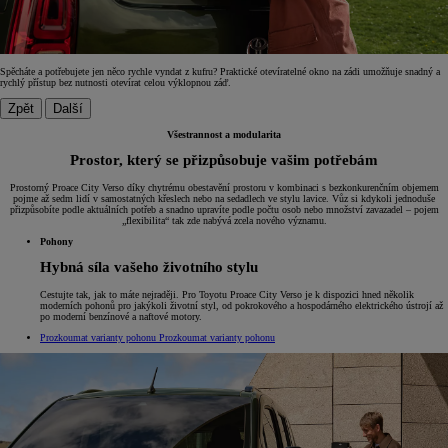
Spěcháte a potřebujete jen něco rychle vyndat z kufru? Praktické otevíratelné okno na zádi umožňuje snadný a
rychlý přístup bez nutnosti otevírat celou výklopnou záď.
Zpět
Další
Všestrannost a modularita
Prostor, který se přizpůsobuje vašim potřebám
Prostorný Proace City Verso díky chytrému obestavění prostoru v kombinaci s bezkonkurenčním objemem
pojme až sedm lidí v samostatných křeslech nebo na sedadlech ve stylu lavice. Vůz si kdykoli jednoduše
přizpůsobíte podle aktuálních potřeb a snadno upravíte podle počtu osob nebo množství zavazadel – pojem
„flexibilita“ tak zde nabývá zcela nového významu.
Pohony
Hybná síla vašeho životního stylu
Cestujte tak, jak to máte nejraději. Pro Toyotu Proace City Verso je k dispozici hned několik
moderních pohonů pro jakýkoli životní styl, od pokrokového a hospodárného elektrického ústrojí až
po moderní benzínové a naftové motory.
Prozkoumat varianty pohonu
Prozkoumat varianty pohonu