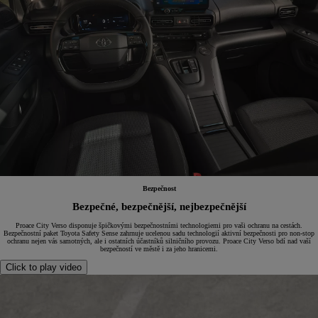
Bezpečnost
Bezpečné, bezpečnější, nejbezpečnější
Proace City Verso disponuje špičkovými bezpečnostními technologiemi pro vaši ochranu na cestách.
Bezpečnostní paket Toyota Safety Sense zahrnuje ucelenou sadu technologií aktivní bezpečnosti pro non-stop
ochranu nejen vás samotných, ale i ostatních účastníků silničního provozu. Proace City Verso bdí nad vaší
bezpečností ve městě i za jeho hranicemi.
Click to play video