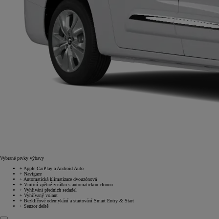
Vybrané prvky výbavy
+
Apple CarPlay a Android Auto
+
Navigace
+
Automatická klimatizace dvouzónová
+
Vnitřní zpětné zrcátko s automatickou clonou
+
Vyhřívání předních sedadel
+
Vyhřívaný volant
+
Bezklíčové odemykání a startování Smart Entry & Start
+
Senzor deště