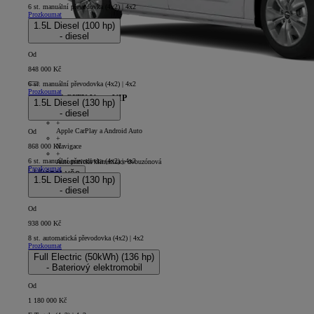
6 st. manuální převodovka (4x2) | 4x2
Prozkoumat
1.5L Diesel (100 hp)
- diesel
Od
848 000 Kč
6 st. manuální převodovka (4x2) | 4x2
Prozkoumat
PROACE CITY Verso VIP
1.5L Diesel (130 hp)
- diesel
5D - Short
+
Apple CarPlay a Android Auto
Od
+
Navigace
868 000 Kč
+
6 st. manuální převodovka (4x2) | 4x2
Automatická klimatizace dvouzónová
Prozkoumat
Ukázat vše
1.5L Diesel (130 hp)
- diesel
Od
938 000 Kč
8 st. automatická převodovka (4x2) | 4x2
Prozkoumat
Full Electric (50kWh) (136 hp)
- Bateriový elektromobil
Od
1 180 000 Kč