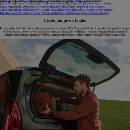
Ceník Nový Proace City Verso
Ceník Nový Proace City Verso
(Opens in new window)
Ceník Nový Proace City Verso EV
Ceník Nový Proace City Verso EV
(Opens in new window)
Ceník originálního příslušenství
Ceník originálního příslušenství
(Opens in new window)
Ceník originálního příslušenství EV
Ceník originálního příslušenství EV
(Opens in new window)
Nabídka wallboxů a dobíjecí karta
Nabídka wallboxů a dobíjecí karta
(Opens in new window)
Cestování první třídou
Pro ty, kteří chtějí žít naplno. Stylový a prostorný Proace City Verso je ideálním kompaktním společníkem pro
osobní dopravu, který skvěle poslouží k přepravě zákazníků i výletům s rodinou. Chytře řešený modulární
interiér nabízí mnoho možností výběru. Samozřejmostí jsou i různé varianty pohonů včetně elektrického.